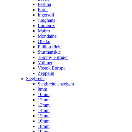
Festina
Fortis
Ingersoll
Junghans
Luminox
Mabro
Mondaine
Obaku
Philipp Plein
Sturmanskie
Tommy Hilfiger
Vollmer
Vostok Europe
Zeppelin
Stegbreite
Stegbreite anzeigen
8mm
10mm
12mm
13mm
14mm
15mm
16mm
18mm
19mm