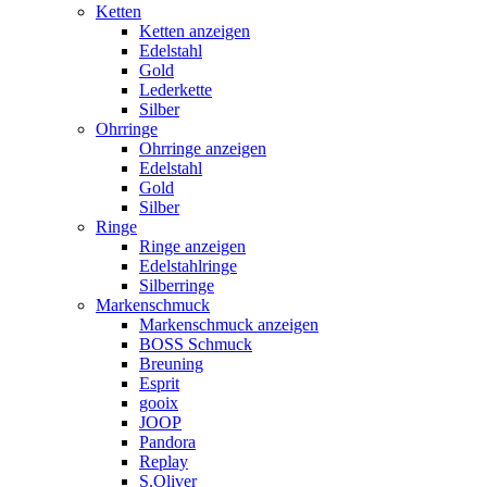
Ketten
Ketten anzeigen
Edelstahl
Gold
Lederkette
Silber
Ohrringe
Ohrringe anzeigen
Edelstahl
Gold
Silber
Ringe
Ringe anzeigen
Edelstahlringe
Silberringe
Markenschmuck
Markenschmuck anzeigen
BOSS Schmuck
Breuning
Esprit
gooix
JOOP
Pandora
Replay
S.Oliver