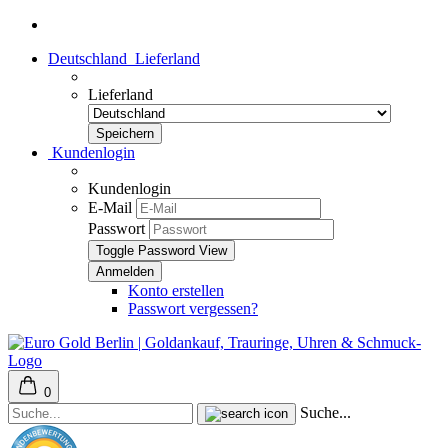
Deutschland
Lieferland
Lieferland
Kundenlogin
Kundenlogin
E-Mail
Passwort
Toggle Password View
Konto erstellen
Passwort vergessen?
0
Suche...