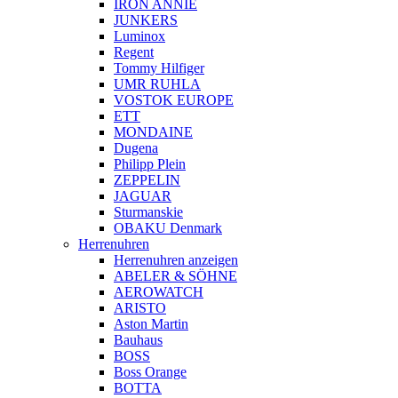
IRON ANNIE
JUNKERS
Luminox
Regent
Tommy Hilfiger
UMR RUHLA
VOSTOK EUROPE
ETT
MONDAINE
Dugena
Philipp Plein
ZEPPELIN
JAGUAR
Sturmanskie
OBAKU Denmark
Herrenuhren
Herrenuhren anzeigen
ABELER & SÖHNE
AEROWATCH
ARISTO
Aston Martin
Bauhaus
BOSS
Boss Orange
BOTTA