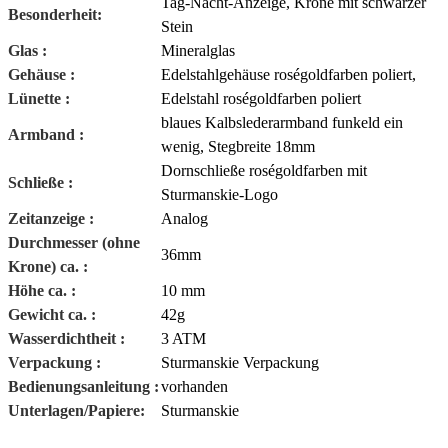
Tag-Nacht-Anzeige, Krone mit schwarzer
Besonderheit:
Stein
Glas :
Mineralglas
Gehäuse :
Edelstahlgehäuse roségoldfarben poliert,
Lünette :
Edelstahl roségoldfarben poliert
blaues Kalbslederarmband funkeld ein
Armband :
wenig,
Stegbreite 18mm
Dornschließe roségoldfarben mit
Schließe :
Sturmanskie-Logo
Zeitanzeige :
Analog
Durchmesser (ohne
36mm
Krone) ca. :
Höhe ca. :
10 mm
Gewicht ca. :
42g
Wasserdichtheit :
3 ATM
Verpackung :
Sturmanskie Verpackung
Bedienungsanleitung :
vorhanden
Unterlagen/Papiere:
Sturmanskie