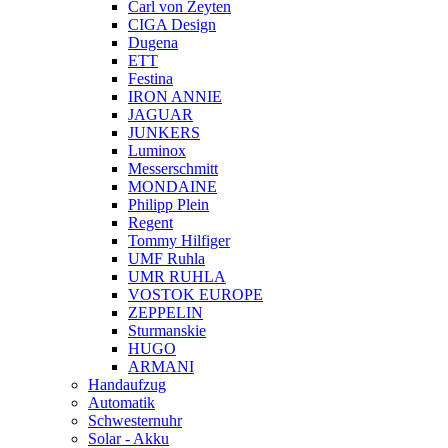
Carl von Zeyten
CIGA Design
Dugena
ETT
Festina
IRON ANNIE
JAGUAR
JUNKERS
Luminox
Messerschmitt
MONDAINE
Philipp Plein
Regent
Tommy Hilfiger
UMF Ruhla
UMR RUHLA
VOSTOK EUROPE
ZEPPELIN
Sturmanskie
HUGO
ARMANI
Handaufzug
Automatik
Schwesternuhr
Solar - Akku