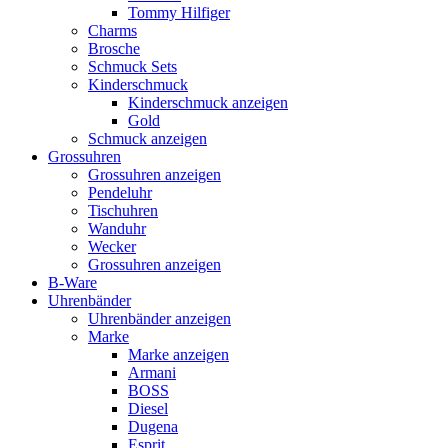
Tommy Hilfiger
Charms
Brosche
Schmuck Sets
Kinderschmuck
Kinderschmuck anzeigen
Gold
Schmuck anzeigen
Grossuhren
Grossuhren anzeigen
Pendeluhr
Tischuhren
Wanduhr
Wecker
Grossuhren anzeigen
B-Ware
Uhrenbänder
Uhrenbänder anzeigen
Marke
Marke anzeigen
Armani
BOSS
Diesel
Dugena
Esprit