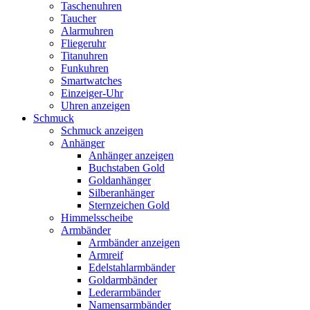
Taschenuhren
Taucher
Alarmuhren
Fliegeruhr
Titanuhren
Funkuhren
Smartwatches
Einzeiger-Uhr
Uhren anzeigen
Schmuck
Schmuck anzeigen
Anhänger
Anhänger anzeigen
Buchstaben Gold
Goldanhänger
Silberanhänger
Sternzeichen Gold
Himmelsscheibe
Armbänder
Armbänder anzeigen
Armreif
Edelstahlarmbänder
Goldarmbänder
Lederarmbänder
Namensarmbänder