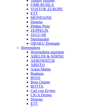
Tommy Hilfiger
UMR RUHLA
VOSTOK EUROPE
ETT
MONDAINE
Dugena
Philipp Plein
ZEPPELIN
JAGUAR
Sturmanskie
OBAKU Denmark
Herrenuhren
Herrenuhren anzeigen
ABELER & SÖHNE
AEROWATCH
ARISTO
Aston Martin
Bauhaus
BOSS
Boss Orange
BOTTA
Carl von Zeyten
CIGA Design
Dugena
ETT