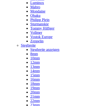
Luminox
Mabro
Mondaine
Obaku
Philipp Plein
Sturmanskie
Tommy Hilfiger
Vollmer
Vostok Europe
Zeppelin
Stegbreite
Stegbreite anzeigen
8mm
10mm
12mm
13mm
14mm
15mm
16mm
18mm
19mm
20mm
21mm
22mm
23mm