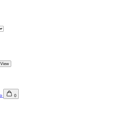
 View
0