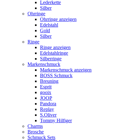
Lederkette
Silber
Ohrringe
Ohrringe anzeigen
Edelstahl
Gold
Silber
Ringe
Ringe anzeigen
Edelstahlringe
Silberringe
Markenschmuck
Markenschmuck anzeigen
BOSS Schmuck
Breuning
Esprit
gooix
JOOP
Pandora
Replay
S.Oliver
Tommy Hilfiger
Charms
Brosche
Schmuck Sets