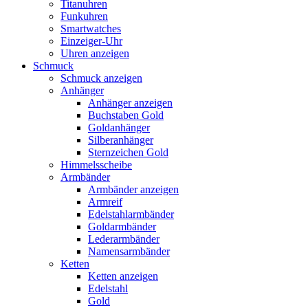
Titanuhren
Funkuhren
Smartwatches
Einzeiger-Uhr
Uhren anzeigen
Schmuck
Schmuck anzeigen
Anhänger
Anhänger anzeigen
Buchstaben Gold
Goldanhänger
Silberanhänger
Sternzeichen Gold
Himmelsscheibe
Armbänder
Armbänder anzeigen
Armreif
Edelstahlarmbänder
Goldarmbänder
Lederarmbänder
Namensarmbänder
Ketten
Ketten anzeigen
Edelstahl
Gold