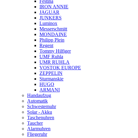
Festina
IRON ANNIE
JAGUAR
JUNKERS
Luminox
Messerschmitt
MONDAINE
Philipp Plein
Regent
Tommy Hilfiger
UMF Ruhla
UMR RUHLA
VOSTOK EUROPE
ZEPPELIN
Sturmanskie
HUGO
ARMANI
Handaufzug
Automatik
Schwesternuhr
Solar - Akku
Taschenuhren
Taucher
Alarmuhren
Fliegeruhr