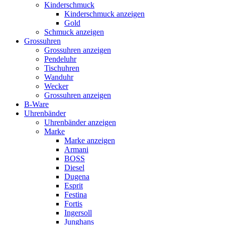
Kinderschmuck
Kinderschmuck anzeigen
Gold
Schmuck anzeigen
Grossuhren
Grossuhren anzeigen
Pendeluhr
Tischuhren
Wanduhr
Wecker
Grossuhren anzeigen
B-Ware
Uhrenbänder
Uhrenbänder anzeigen
Marke
Marke anzeigen
Armani
BOSS
Diesel
Dugena
Esprit
Festina
Fortis
Ingersoll
Junghans