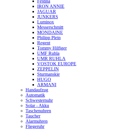
Festina
IRON ANNIE
JAGUAR
JUNKERS
Luminox
Messerschmitt
MONDAINE
Philipp Plein
Regent
Tommy Hilfiger
UMF Ruhla
UMR RUHLA
VOSTOK EUROPE
ZEPPELIN
Sturmanskie
HUGO
ARMANI
Handaufzug
Automatik
Schwesternuhr
Solar - Akku
Taschenuhren
Taucher
Alarmuhren
Fliegeruhr