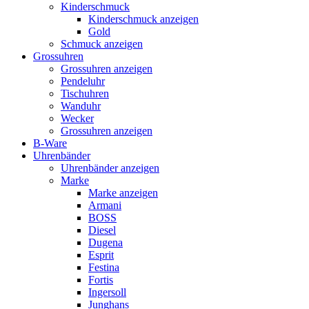
Kinderschmuck
Kinderschmuck anzeigen
Gold
Schmuck anzeigen
Grossuhren
Grossuhren anzeigen
Pendeluhr
Tischuhren
Wanduhr
Wecker
Grossuhren anzeigen
B-Ware
Uhrenbänder
Uhrenbänder anzeigen
Marke
Marke anzeigen
Armani
BOSS
Diesel
Dugena
Esprit
Festina
Fortis
Ingersoll
Junghans