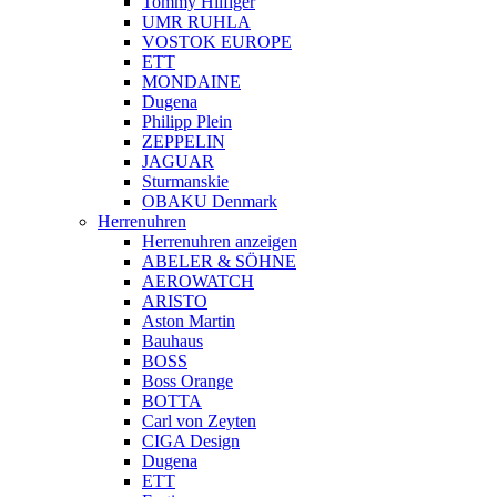
Tommy Hilfiger
UMR RUHLA
VOSTOK EUROPE
ETT
MONDAINE
Dugena
Philipp Plein
ZEPPELIN
JAGUAR
Sturmanskie
OBAKU Denmark
Herrenuhren
Herrenuhren anzeigen
ABELER & SÖHNE
AEROWATCH
ARISTO
Aston Martin
Bauhaus
BOSS
Boss Orange
BOTTA
Carl von Zeyten
CIGA Design
Dugena
ETT