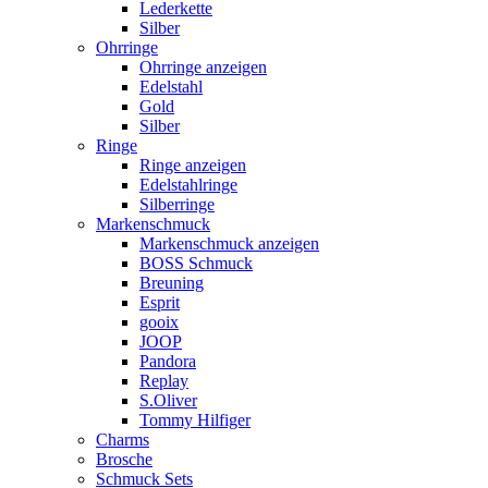
Lederkette
Silber
Ohrringe
Ohrringe anzeigen
Edelstahl
Gold
Silber
Ringe
Ringe anzeigen
Edelstahlringe
Silberringe
Markenschmuck
Markenschmuck anzeigen
BOSS Schmuck
Breuning
Esprit
gooix
JOOP
Pandora
Replay
S.Oliver
Tommy Hilfiger
Charms
Brosche
Schmuck Sets