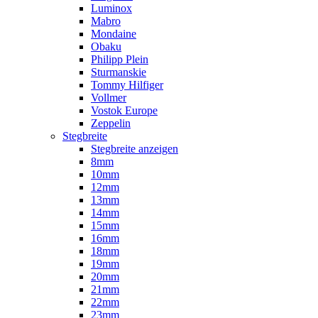
Luminox
Mabro
Mondaine
Obaku
Philipp Plein
Sturmanskie
Tommy Hilfiger
Vollmer
Vostok Europe
Zeppelin
Stegbreite
Stegbreite anzeigen
8mm
10mm
12mm
13mm
14mm
15mm
16mm
18mm
19mm
20mm
21mm
22mm
23mm