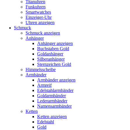
Titanuhren
Funkuhren
Smartwatches
Einzeiger-Uhr
Uhren anzeigen
Schmuck
Schmuck anzeigen
Anhänger
Anhänger anzeigen
Buchstaben Gold
Goldanhänger
Silberanhänger
Sternzeichen Gold
Himmelsscheibe
Armbänder
Armbänder anzeigen
Armreif
Edelstahlarmbänder
Goldarmbänder
Lederarmbänder
Namensarmbänder
Ketten
Ketten anzeigen
Edelstahl
Gold