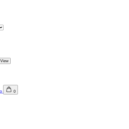
 View
0