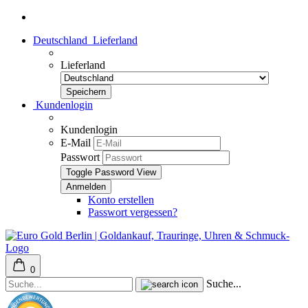
Deutschland
Lieferland
Lieferland
Kundenlogin
Kundenlogin
E-Mail
Passwort
Toggle Password View
Konto erstellen
Passwort vergessen?
0
Suche...