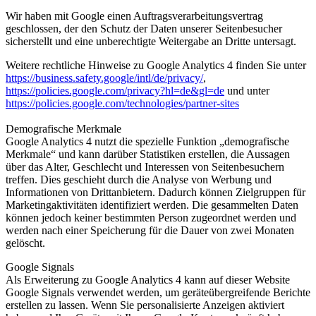
Wir haben mit Google einen Auftragsverarbeitungsvertrag
geschlossen, der den Schutz der Daten unserer Seitenbesucher
sicherstellt und eine unberechtigte Weitergabe an Dritte untersagt.
Weitere rechtliche Hinweise zu Google Analytics 4 finden Sie unter
https://business.safety.google
/intl
/de
/privacy
/
,
https://policies.google.com
/privacy
?hl=de
&gl=de
und unter
https://policies.google.com
/technologies
/partner-sites
Demografische Merkmale
Google Analytics 4 nutzt die spezielle Funktion „demografische
Merkmale“ und kann darüber Statistiken erstellen, die Aussagen
über das Alter, Geschlecht und Interessen von Seitenbesuchern
treffen. Dies geschieht durch die Analyse von Werbung und
Informationen von Drittanbietern. Dadurch können Zielgruppen für
Marketingaktivitäten identifiziert werden. Die gesammelten Daten
können jedoch keiner bestimmten Person zugeordnet werden und
werden nach einer Speicherung für die Dauer von zwei Monaten
gelöscht.
Google Signals
Als Erweiterung zu Google Analytics 4 kann auf dieser Website
Google Signals verwendet werden, um geräteübergreifende Berichte
erstellen zu lassen. Wenn Sie personalisierte Anzeigen aktiviert