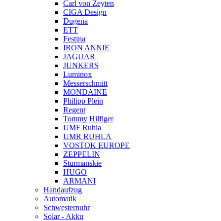
Carl von Zeyten
CIGA Design
Dugena
ETT
Festina
IRON ANNIE
JAGUAR
JUNKERS
Luminox
Messerschmitt
MONDAINE
Philipp Plein
Regent
Tommy Hilfiger
UMF Ruhla
UMR RUHLA
VOSTOK EUROPE
ZEPPELIN
Sturmanskie
HUGO
ARMANI
Handaufzug
Automatik
Schwesternuhr
Solar - Akku