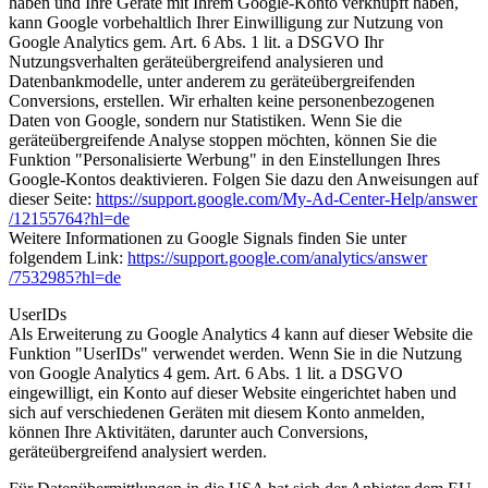
haben und Ihre Geräte mit Ihrem Google-Konto verknüpft haben,
kann Google vorbehaltlich Ihrer Einwilligung zur Nutzung von
Google Analytics gem. Art. 6 Abs. 1 lit. a DSGVO Ihr
Nutzungsverhalten geräteübergreifend analysieren und
Datenbankmodelle, unter anderem zu geräteübergreifenden
Conversions, erstellen. Wir erhalten keine personenbezogenen
Daten von Google, sondern nur Statistiken. Wenn Sie die
geräteübergreifende Analyse stoppen möchten, können Sie die
Funktion "Personalisierte Werbung" in den Einstellungen Ihres
Google-Kontos deaktivieren. Folgen Sie dazu den Anweisungen auf
dieser Seite:
https://support.google.com
/My-Ad-Center-Help
/answer
/12155764
?hl=de
Weitere Informationen zu Google Signals finden Sie unter
folgendem Link:
https://support.google.com
/analytics
/answer
/7532985
?hl=de
UserIDs
Als Erweiterung zu Google Analytics 4 kann auf dieser Website die
Funktion "UserIDs" verwendet werden. Wenn Sie in die Nutzung
von Google Analytics 4 gem. Art. 6 Abs. 1 lit. a DSGVO
eingewilligt, ein Konto auf dieser Website eingerichtet haben und
sich auf verschiedenen Geräten mit diesem Konto anmelden,
können Ihre Aktivitäten, darunter auch Conversions,
geräteübergreifend analysiert werden.