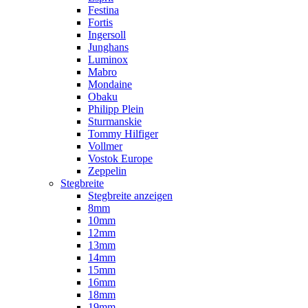
Festina
Fortis
Ingersoll
Junghans
Luminox
Mabro
Mondaine
Obaku
Philipp Plein
Sturmanskie
Tommy Hilfiger
Vollmer
Vostok Europe
Zeppelin
Stegbreite
Stegbreite anzeigen
8mm
10mm
12mm
13mm
14mm
15mm
16mm
18mm
19mm