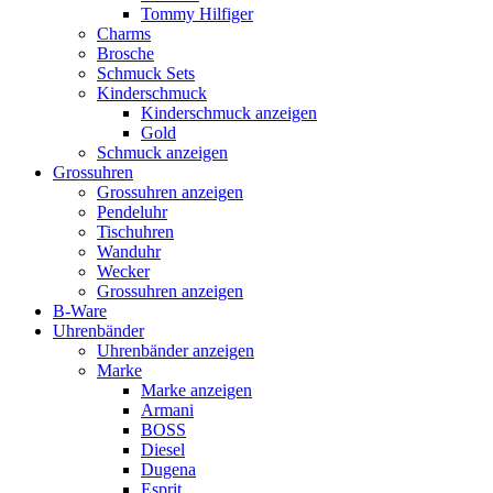
Tommy Hilfiger
Charms
Brosche
Schmuck Sets
Kinderschmuck
Kinderschmuck anzeigen
Gold
Schmuck anzeigen
Grossuhren
Grossuhren anzeigen
Pendeluhr
Tischuhren
Wanduhr
Wecker
Grossuhren anzeigen
B-Ware
Uhrenbänder
Uhrenbänder anzeigen
Marke
Marke anzeigen
Armani
BOSS
Diesel
Dugena
Esprit