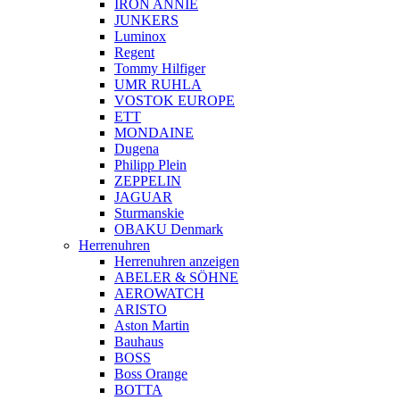
IRON ANNIE
JUNKERS
Luminox
Regent
Tommy Hilfiger
UMR RUHLA
VOSTOK EUROPE
ETT
MONDAINE
Dugena
Philipp Plein
ZEPPELIN
JAGUAR
Sturmanskie
OBAKU Denmark
Herrenuhren
Herrenuhren anzeigen
ABELER & SÖHNE
AEROWATCH
ARISTO
Aston Martin
Bauhaus
BOSS
Boss Orange
BOTTA