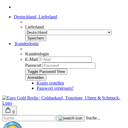
Deutschland
Lieferland
Lieferland
Kundenlogin
Kundenlogin
E-Mail
Passwort
Toggle Password View
Konto erstellen
Passwort vergessen?
0
Suche...