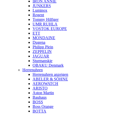
IRON ANNIE
JUNKERS
Luminox
Regent
Tommy Hilfiger
UMR RUHLA
VOSTOK EUROPE
ETT
MONDAINE
Dugena
Philipp Plein
ZEPPELIN
JAGUAR
Sturmanskie
OBAKU Denmark
Herrenuhren
Herrenuhren anzeigen
ABELER & SÖHNE
AEROWATCH
ARISTO
Aston Martin
Bauhaus
BOSS
Boss Orange
BOTTA