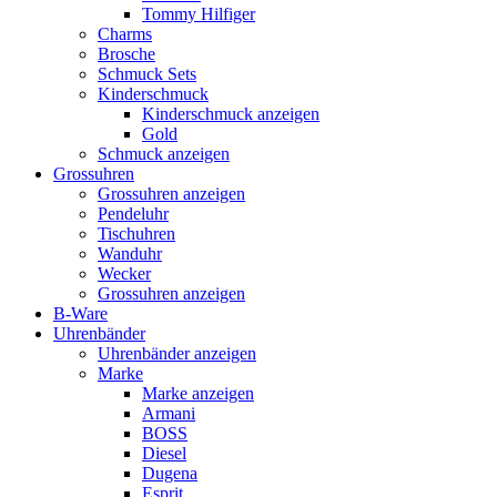
Tommy Hilfiger
Charms
Brosche
Schmuck Sets
Kinderschmuck
Kinderschmuck anzeigen
Gold
Schmuck anzeigen
Grossuhren
Grossuhren anzeigen
Pendeluhr
Tischuhren
Wanduhr
Wecker
Grossuhren anzeigen
B-Ware
Uhrenbänder
Uhrenbänder anzeigen
Marke
Marke anzeigen
Armani
BOSS
Diesel
Dugena
Esprit