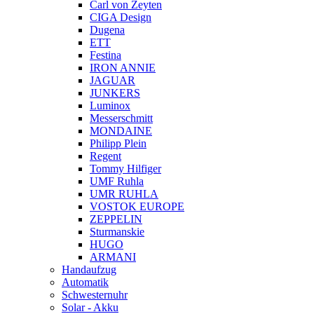
Carl von Zeyten
CIGA Design
Dugena
ETT
Festina
IRON ANNIE
JAGUAR
JUNKERS
Luminox
Messerschmitt
MONDAINE
Philipp Plein
Regent
Tommy Hilfiger
UMF Ruhla
UMR RUHLA
VOSTOK EUROPE
ZEPPELIN
Sturmanskie
HUGO
ARMANI
Handaufzug
Automatik
Schwesternuhr
Solar - Akku