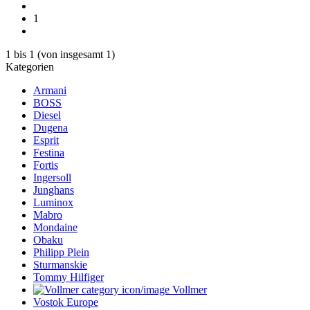
1
1
bis
1
(von insgesamt
1
)
Kategorien
Armani
BOSS
Diesel
Dugena
Esprit
Festina
Fortis
Ingersoll
Junghans
Luminox
Mabro
Mondaine
Obaku
Philipp Plein
Sturmanskie
Tommy Hilfiger
Vollmer
Vostok Europe