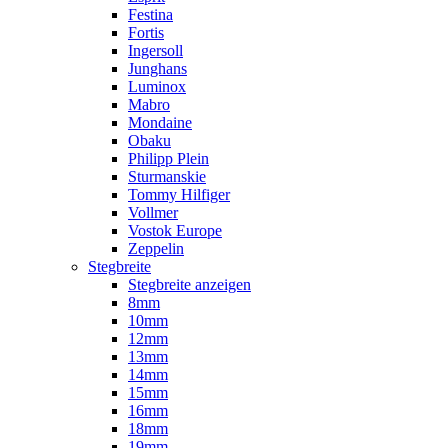
Festina
Fortis
Ingersoll
Junghans
Luminox
Mabro
Mondaine
Obaku
Philipp Plein
Sturmanskie
Tommy Hilfiger
Vollmer
Vostok Europe
Zeppelin
Stegbreite
Stegbreite anzeigen
8mm
10mm
12mm
13mm
14mm
15mm
16mm
18mm
19mm