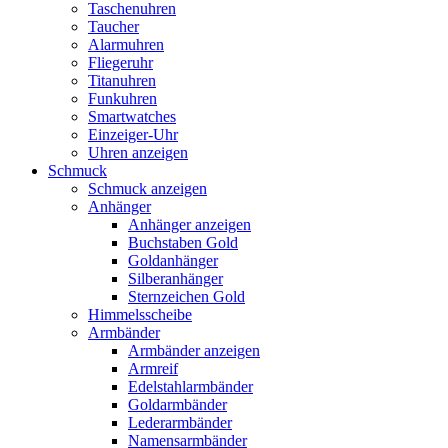
Taschenuhren
Taucher
Alarmuhren
Fliegeruhr
Titanuhren
Funkuhren
Smartwatches
Einzeiger-Uhr
Uhren anzeigen
Schmuck
Schmuck anzeigen
Anhänger
Anhänger anzeigen
Buchstaben Gold
Goldanhänger
Silberanhänger
Sternzeichen Gold
Himmelsscheibe
Armbänder
Armbänder anzeigen
Armreif
Edelstahlarmbänder
Goldarmbänder
Lederarmbänder
Namensarmbänder