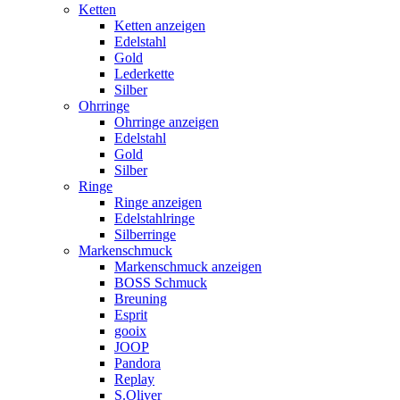
Ketten
Ketten anzeigen
Edelstahl
Gold
Lederkette
Silber
Ohrringe
Ohrringe anzeigen
Edelstahl
Gold
Silber
Ringe
Ringe anzeigen
Edelstahlringe
Silberringe
Markenschmuck
Markenschmuck anzeigen
BOSS Schmuck
Breuning
Esprit
gooix
JOOP
Pandora
Replay
S.Oliver