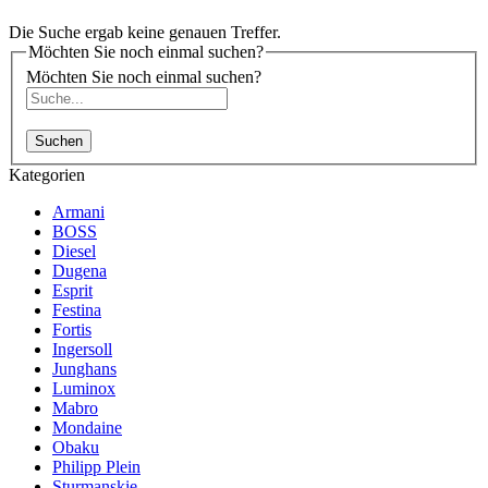
Die Suche ergab keine genauen Treffer.
Möchten Sie noch einmal suchen?
Möchten Sie noch einmal suchen?
Suchen
Kategorien
Armani
BOSS
Diesel
Dugena
Esprit
Festina
Fortis
Ingersoll
Junghans
Luminox
Mabro
Mondaine
Obaku
Philipp Plein
Sturmanskie