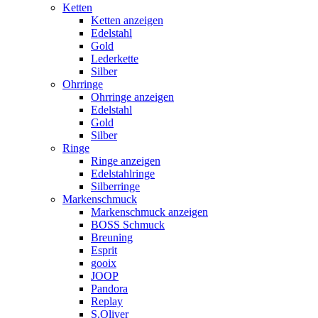
Ketten
Ketten anzeigen
Edelstahl
Gold
Lederkette
Silber
Ohrringe
Ohrringe anzeigen
Edelstahl
Gold
Silber
Ringe
Ringe anzeigen
Edelstahlringe
Silberringe
Markenschmuck
Markenschmuck anzeigen
BOSS Schmuck
Breuning
Esprit
gooix
JOOP
Pandora
Replay
S.Oliver