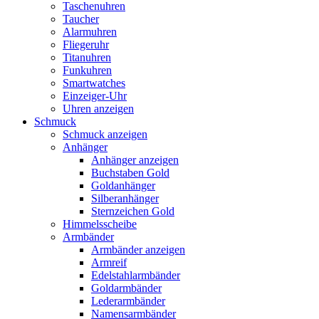
Taschenuhren
Taucher
Alarmuhren
Fliegeruhr
Titanuhren
Funkuhren
Smartwatches
Einzeiger-Uhr
Uhren anzeigen
Schmuck
Schmuck anzeigen
Anhänger
Anhänger anzeigen
Buchstaben Gold
Goldanhänger
Silberanhänger
Sternzeichen Gold
Himmelsscheibe
Armbänder
Armbänder anzeigen
Armreif
Edelstahlarmbänder
Goldarmbänder
Lederarmbänder
Namensarmbänder