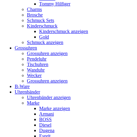
Tommy Hilfiger
Charms
Brosche
Schmuck Sets
Kinderschmuck
Kinderschmuck anzeigen
Gold
Schmuck anzeigen
Grossuhren
Grossuhren anzeigen
Pendeluhr
Tischuhren
Wanduhr
Wecker
Grossuhren anzeigen
B-Ware
Uhrenbänder
Uhrenbänder anzeigen
Marke
Marke anzeigen
Armani
BOSS
Diesel
Dugena
Esprit