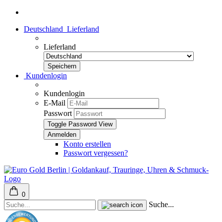
Deutschland
Lieferland
Lieferland
Kundenlogin
Kundenlogin
E-Mail
Passwort
Toggle Password View
Konto erstellen
Passwort vergessen?
0
Suche...