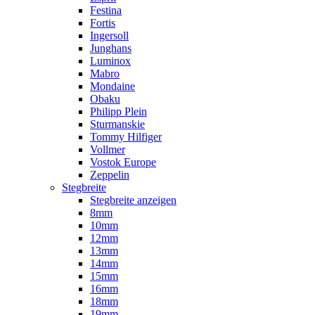
Festina
Fortis
Ingersoll
Junghans
Luminox
Mabro
Mondaine
Obaku
Philipp Plein
Sturmanskie
Tommy Hilfiger
Vollmer
Vostok Europe
Zeppelin
Stegbreite
Stegbreite anzeigen
8mm
10mm
12mm
13mm
14mm
15mm
16mm
18mm
19mm