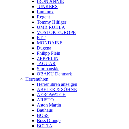
IRON ANNIE
JUNKERS
Luminox
Regent
Tommy Hilfiger
UMR RUHLA
VOSTOK EUROPE
ETT
MONDAINE
Dugena
Philipp Plein
ZEPPELIN
JAGUAR
Sturmanskie
OBAKU Denmark
Herrenuhren
Herrenuhren anzeigen
ABELER & SÖHNE
AEROWATCH
ARISTO
Aston Martin
Bauhaus
BOSS
Boss Orange
BOTTA