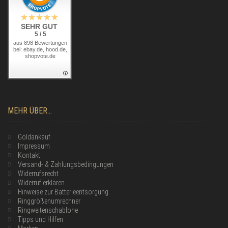
SEHR GUT
5 / 5
aus 898 Bewertungen
bei: ebay.de, hood.de,
shopvote.de
MEHR ÜBER...
Goldankauf
Impressum
Kontakt
Versand- & Zahlungsbedingungen
Widerrufsrecht
Widerruf erklären
Hinweise zur Batterieentsorgung
Ringgrößenumrechner
Ringweitenschablone
Tipps und Hilfen