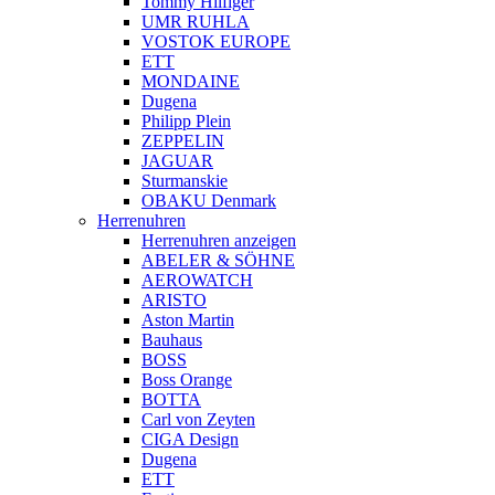
Tommy Hilfiger
UMR RUHLA
VOSTOK EUROPE
ETT
MONDAINE
Dugena
Philipp Plein
ZEPPELIN
JAGUAR
Sturmanskie
OBAKU Denmark
Herrenuhren
Herrenuhren anzeigen
ABELER & SÖHNE
AEROWATCH
ARISTO
Aston Martin
Bauhaus
BOSS
Boss Orange
BOTTA
Carl von Zeyten
CIGA Design
Dugena
ETT