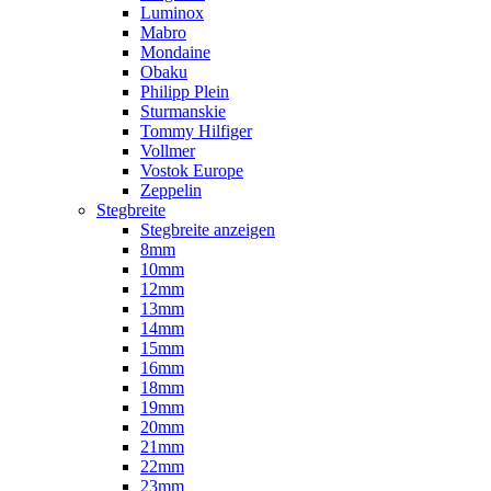
Luminox
Mabro
Mondaine
Obaku
Philipp Plein
Sturmanskie
Tommy Hilfiger
Vollmer
Vostok Europe
Zeppelin
Stegbreite
Stegbreite anzeigen
8mm
10mm
12mm
13mm
14mm
15mm
16mm
18mm
19mm
20mm
21mm
22mm
23mm