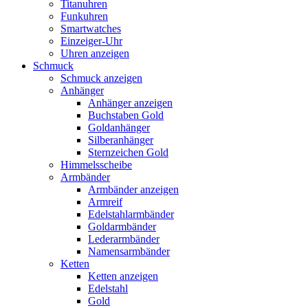
Titanuhren
Funkuhren
Smartwatches
Einzeiger-Uhr
Uhren anzeigen
Schmuck
Schmuck anzeigen
Anhänger
Anhänger anzeigen
Buchstaben Gold
Goldanhänger
Silberanhänger
Sternzeichen Gold
Himmelsscheibe
Armbänder
Armbänder anzeigen
Armreif
Edelstahlarmbänder
Goldarmbänder
Lederarmbänder
Namensarmbänder
Ketten
Ketten anzeigen
Edelstahl
Gold