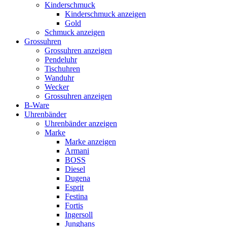
Kinderschmuck
Kinderschmuck anzeigen
Gold
Schmuck anzeigen
Grossuhren
Grossuhren anzeigen
Pendeluhr
Tischuhren
Wanduhr
Wecker
Grossuhren anzeigen
B-Ware
Uhrenbänder
Uhrenbänder anzeigen
Marke
Marke anzeigen
Armani
BOSS
Diesel
Dugena
Esprit
Festina
Fortis
Ingersoll
Junghans