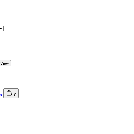
 View
0