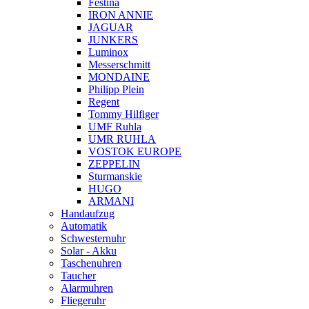
Festina
IRON ANNIE
JAGUAR
JUNKERS
Luminox
Messerschmitt
MONDAINE
Philipp Plein
Regent
Tommy Hilfiger
UMF Ruhla
UMR RUHLA
VOSTOK EUROPE
ZEPPELIN
Sturmanskie
HUGO
ARMANI
Handaufzug
Automatik
Schwesternuhr
Solar - Akku
Taschenuhren
Taucher
Alarmuhren
Fliegeruhr