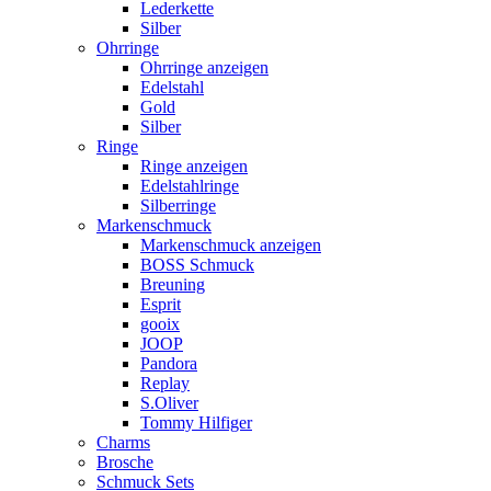
Lederkette
Silber
Ohrringe
Ohrringe anzeigen
Edelstahl
Gold
Silber
Ringe
Ringe anzeigen
Edelstahlringe
Silberringe
Markenschmuck
Markenschmuck anzeigen
BOSS Schmuck
Breuning
Esprit
gooix
JOOP
Pandora
Replay
S.Oliver
Tommy Hilfiger
Charms
Brosche
Schmuck Sets