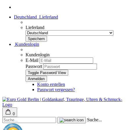
Deutschland
Lieferland
Lieferland
Kundenlogin
Kundenlogin
E-Mail
Passwort
Toggle Password View
Konto erstellen
Passwort vergessen?
0
Suche...