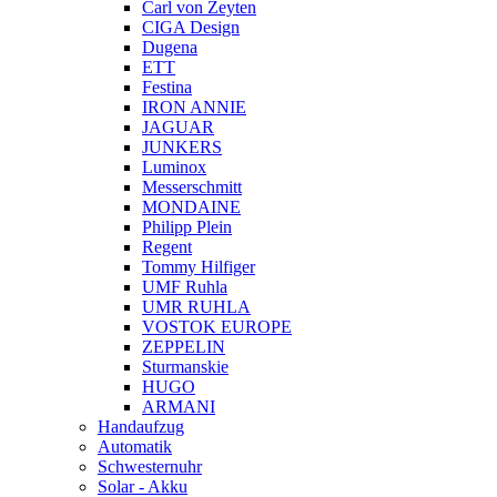
Carl von Zeyten
CIGA Design
Dugena
ETT
Festina
IRON ANNIE
JAGUAR
JUNKERS
Luminox
Messerschmitt
MONDAINE
Philipp Plein
Regent
Tommy Hilfiger
UMF Ruhla
UMR RUHLA
VOSTOK EUROPE
ZEPPELIN
Sturmanskie
HUGO
ARMANI
Handaufzug
Automatik
Schwesternuhr
Solar - Akku