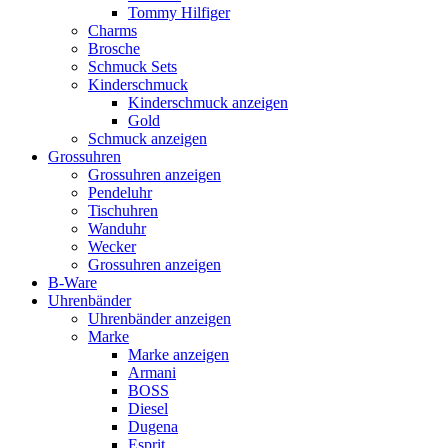
Tommy Hilfiger
Charms
Brosche
Schmuck Sets
Kinderschmuck
Kinderschmuck anzeigen
Gold
Schmuck anzeigen
Grossuhren
Grossuhren anzeigen
Pendeluhr
Tischuhren
Wanduhr
Wecker
Grossuhren anzeigen
B-Ware
Uhrenbänder
Uhrenbänder anzeigen
Marke
Marke anzeigen
Armani
BOSS
Diesel
Dugena
Esprit