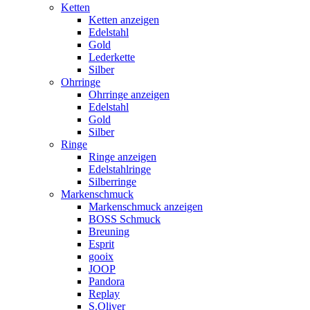
Ketten
Ketten anzeigen
Edelstahl
Gold
Lederkette
Silber
Ohrringe
Ohrringe anzeigen
Edelstahl
Gold
Silber
Ringe
Ringe anzeigen
Edelstahlringe
Silberringe
Markenschmuck
Markenschmuck anzeigen
BOSS Schmuck
Breuning
Esprit
gooix
JOOP
Pandora
Replay
S.Oliver