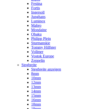
Festina
Fortis
Ingersoll
Junghans
Luminox
Mabro
Mondaine
Obaku
Philipp Plein
Sturmanskie
Tommy Hilfiger
Vollmer
Vostok Europe
Zeppelin
Stegbreite
Stegbreite anzeigen
8mm
10mm
12mm
13mm
14mm
15mm
16mm
18mm
19mm