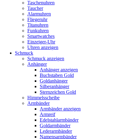
Taschenuhren
Taucher
Alarmuhren
Fliegeruhr
Titanuhren
Funkuhren
Smartwatches
Einzeiger-Uhr
Uhren anzeigen
Schmuck
Schmuck anzeigen
Anhänger
Anhänger anzeigen
Buchstaben Gold
Goldanhänger
Silberanhänger
Sternzeichen Gold
Himmelsscheibe
Armbänder
Armbänder anzeigen
Armreif
Edelstahlarmbänder
Goldarmbänder
Lederarmbänder
Namensarmbänder