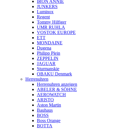
IRON ANNIE
JUNKERS
Luminox
Regent
Tommy Hilfiger
UMR RUHLA
VOSTOK EUROPE
ETT
MONDAINE
Dugena
Philipp Plein
ZEPPELIN
JAGUAR
Sturmanskie
OBAKU Denmark
Herrenuhren
Herrenuhren anzeigen
ABELER & SÖHNE
AEROWATCH
ARISTO
Aston Martin
Bauhaus
BOSS
Boss Orange
BOTTA