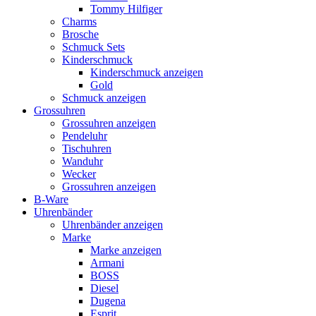
Tommy Hilfiger
Charms
Brosche
Schmuck Sets
Kinderschmuck
Kinderschmuck anzeigen
Gold
Schmuck anzeigen
Grossuhren
Grossuhren anzeigen
Pendeluhr
Tischuhren
Wanduhr
Wecker
Grossuhren anzeigen
B-Ware
Uhrenbänder
Uhrenbänder anzeigen
Marke
Marke anzeigen
Armani
BOSS
Diesel
Dugena
Esprit