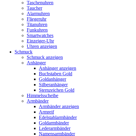
Taschenuhren
Taucher
Alarmuhren
Fliegeruhr
Titanuhren
Funkuhren
Smartwatches
Einzeiger-Uhr
Uhren anzeigen
Schmuck
Schmuck anzeigen
Anhänger
Anhänger anzeigen
Buchstaben Gold
Goldanhänger
Silberanhänger
Sternzeichen Gold
Himmelsscheibe
Armbänder
Armbänder anzeigen
Armreif
Edelstahlarmbänder
Goldarmbänder
Lederarmbänder
Namensarmbänder