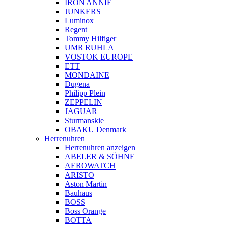
IRON ANNIE
JUNKERS
Luminox
Regent
Tommy Hilfiger
UMR RUHLA
VOSTOK EUROPE
ETT
MONDAINE
Dugena
Philipp Plein
ZEPPELIN
JAGUAR
Sturmanskie
OBAKU Denmark
Herrenuhren
Herrenuhren anzeigen
ABELER & SÖHNE
AEROWATCH
ARISTO
Aston Martin
Bauhaus
BOSS
Boss Orange
BOTTA