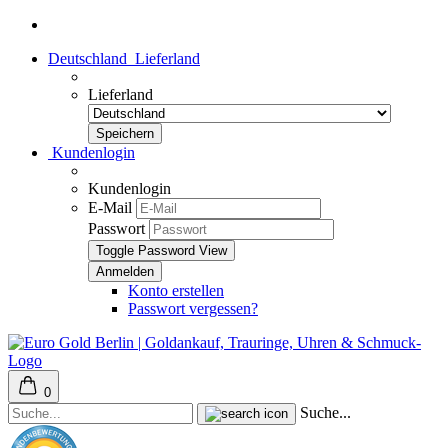
Deutschland
Lieferland
Lieferland
Kundenlogin
Kundenlogin
E-Mail
Passwort
Toggle Password View
Konto erstellen
Passwort vergessen?
0
Suche...