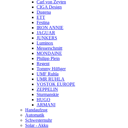
Carl von Zeyten
CIGA Design
Dugena
ETT
Festina
IRON ANNIE
JAGUAR
JUNKERS
Luminox
Messerschmitt
MONDAINE
Philipp Plein
Regent
Tommy Hilfiger
UMF Ruhla
UMR RUHLA
VOSTOK EUROPE
ZEPPELIN
Sturmanskie
HUGO
ARMANI
Handaufzug
Automatik
Schwesternuhr
Solar - Akku