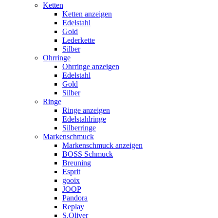
Ketten
Ketten anzeigen
Edelstahl
Gold
Lederkette
Silber
Ohrringe
Ohrringe anzeigen
Edelstahl
Gold
Silber
Ringe
Ringe anzeigen
Edelstahlringe
Silberringe
Markenschmuck
Markenschmuck anzeigen
BOSS Schmuck
Breuning
Esprit
gooix
JOOP
Pandora
Replay
S.Oliver