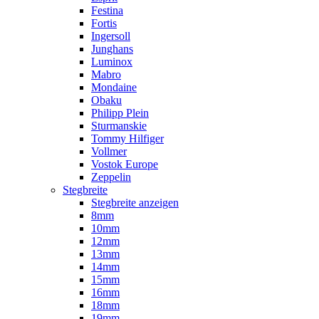
Festina
Fortis
Ingersoll
Junghans
Luminox
Mabro
Mondaine
Obaku
Philipp Plein
Sturmanskie
Tommy Hilfiger
Vollmer
Vostok Europe
Zeppelin
Stegbreite
Stegbreite anzeigen
8mm
10mm
12mm
13mm
14mm
15mm
16mm
18mm
19mm