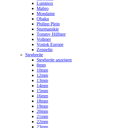
Luminox
Mabro
Mondaine
Obaku
Philipp Plein
Sturmanskie
Tommy Hilfiger
Vollmer
Vostok Europe
Zeppelin
Stegbreite
Stegbreite anzeigen
8mm
10mm
12mm
13mm
14mm
15mm
16mm
18mm
19mm
20mm
21mm
22mm
23mm