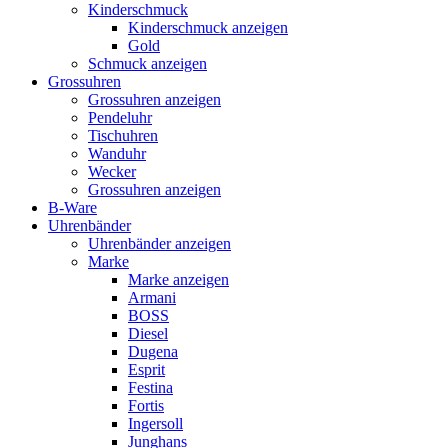
Kinderschmuck
Kinderschmuck anzeigen
Gold
Schmuck anzeigen
Grossuhren
Grossuhren anzeigen
Pendeluhr
Tischuhren
Wanduhr
Wecker
Grossuhren anzeigen
B-Ware
Uhrenbänder
Uhrenbänder anzeigen
Marke
Marke anzeigen
Armani
BOSS
Diesel
Dugena
Esprit
Festina
Fortis
Ingersoll
Junghans