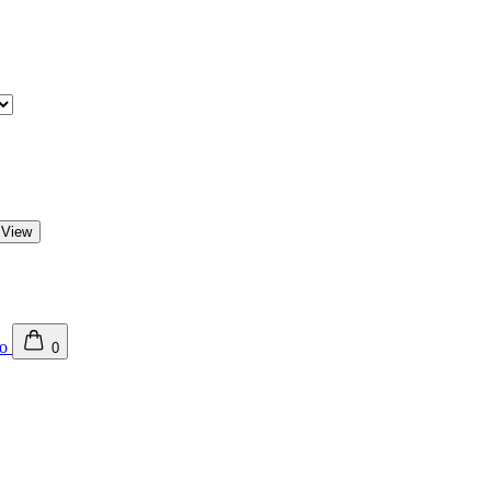
 View
0