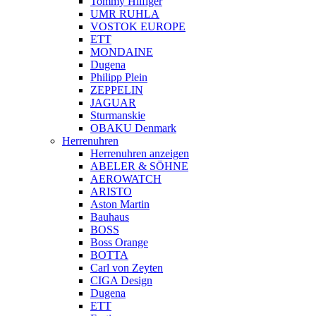
Tommy Hilfiger
UMR RUHLA
VOSTOK EUROPE
ETT
MONDAINE
Dugena
Philipp Plein
ZEPPELIN
JAGUAR
Sturmanskie
OBAKU Denmark
Herrenuhren
Herrenuhren anzeigen
ABELER & SÖHNE
AEROWATCH
ARISTO
Aston Martin
Bauhaus
BOSS
Boss Orange
BOTTA
Carl von Zeyten
CIGA Design
Dugena
ETT