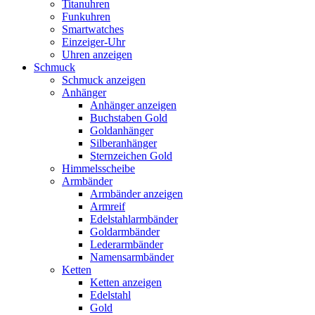
Titanuhren
Funkuhren
Smartwatches
Einzeiger-Uhr
Uhren anzeigen
Schmuck
Schmuck anzeigen
Anhänger
Anhänger anzeigen
Buchstaben Gold
Goldanhänger
Silberanhänger
Sternzeichen Gold
Himmelsscheibe
Armbänder
Armbänder anzeigen
Armreif
Edelstahlarmbänder
Goldarmbänder
Lederarmbänder
Namensarmbänder
Ketten
Ketten anzeigen
Edelstahl
Gold