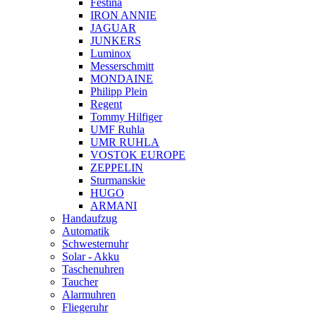
Festina
IRON ANNIE
JAGUAR
JUNKERS
Luminox
Messerschmitt
MONDAINE
Philipp Plein
Regent
Tommy Hilfiger
UMF Ruhla
UMR RUHLA
VOSTOK EUROPE
ZEPPELIN
Sturmanskie
HUGO
ARMANI
Handaufzug
Automatik
Schwesternuhr
Solar - Akku
Taschenuhren
Taucher
Alarmuhren
Fliegeruhr