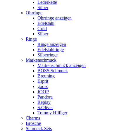
Lederkette
Silber
Ohrringe
Ohrringe anzeigen
Edelstahl
Gold
Silber
Ringe
Ringe anzeigen
Edelstahlringe
Silberringe
Markenschmuck
Markenschmuck anzeigen
BOSS Schmuck
Breuning
Esprit
gooix
JOOP
Pandora
Replay
S.Oliver
Tommy Hilfiger
Charms
Brosche
Schmuck Sets