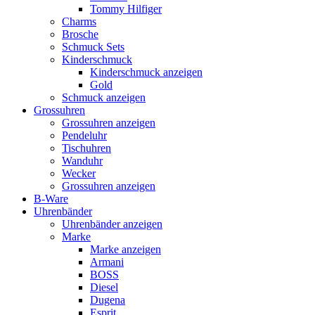
Tommy Hilfiger
Charms
Brosche
Schmuck Sets
Kinderschmuck
Kinderschmuck anzeigen
Gold
Schmuck anzeigen
Grossuhren
Grossuhren anzeigen
Pendeluhr
Tischuhren
Wanduhr
Wecker
Grossuhren anzeigen
B-Ware
Uhrenbänder
Uhrenbänder anzeigen
Marke
Marke anzeigen
Armani
BOSS
Diesel
Dugena
Esprit