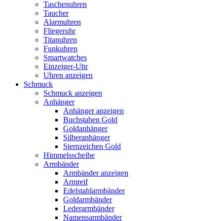
Taschenuhren
Taucher
Alarmuhren
Fliegeruhr
Titanuhren
Funkuhren
Smartwatches
Einzeiger-Uhr
Uhren anzeigen
Schmuck
Schmuck anzeigen
Anhänger
Anhänger anzeigen
Buchstaben Gold
Goldanhänger
Silberanhänger
Sternzeichen Gold
Himmelsscheibe
Armbänder
Armbänder anzeigen
Armreif
Edelstahlarmbänder
Goldarmbänder
Lederarmbänder
Namensarmbänder