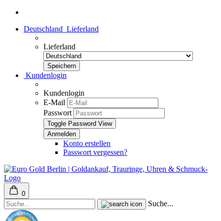
Deutschland
Lieferland
Lieferland
Kundenlogin
Kundenlogin
E-Mail
Passwort
Toggle Password View
Konto erstellen
Passwort vergessen?
0
Suche...