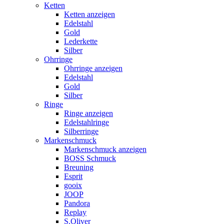
Ketten
Ketten anzeigen
Edelstahl
Gold
Lederkette
Silber
Ohrringe
Ohrringe anzeigen
Edelstahl
Gold
Silber
Ringe
Ringe anzeigen
Edelstahlringe
Silberringe
Markenschmuck
Markenschmuck anzeigen
BOSS Schmuck
Breuning
Esprit
gooix
JOOP
Pandora
Replay
S.Oliver