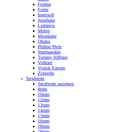
Festina
Fortis
Ingersoll
Junghans
Luminox
Mabro
Mondaine
Obaku
Philipp Plein
Sturmanskie
Tommy Hilfiger
Vollmer
Vostok Europe
Zeppelin
Stegbreite
Stegbreite anzeigen
8mm
10mm
12mm
13mm
14mm
15mm
16mm
18mm
19mm