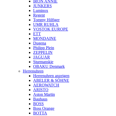
IRON ANNIE
JUNKERS
Luminox
Regent
Tommy Hilfiger
UMR RUHLA
VOSTOK EUROPE
ETT
MONDAINE
Dugena
Philipp Plein
ZEPPELIN
JAGUAR
Sturmanskie
OBAKU Denmark
Herrenuhren
Herrenuhren anzeigen
ABELER & SÖHNE
AEROWATCH
ARISTO
Aston Martin
Bauhaus
BOSS
Boss Orange
BOTTA