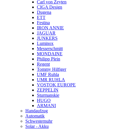
Carl von Zeyten
CIGA Design
Dugena
ETT
Festina
IRON ANNIE
JAGUAR
JUNKERS
Luminox
Messerschmitt
MONDAINE
Philipp Plein
Regent
Tommy Hilfiger
UMF Ruhla
UMR RUHLA
VOSTOK EUROPE
ZEPPELIN
Sturmanskie
HUGO
ARMANI
Handaufzug
Automatik
Schwesternuhr
Solar - Akku