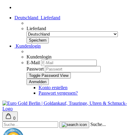
Deutschland
Lieferland
Lieferland
Kundenlogin
Kundenlogin
E-Mail
Passwort
Toggle Password View
Konto erstellen
Passwort vergessen?
0
Suche...