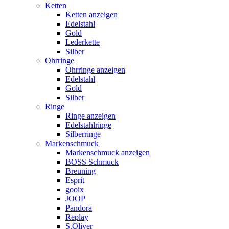
Ketten
Ketten anzeigen
Edelstahl
Gold
Lederkette
Silber
Ohrringe
Ohrringe anzeigen
Edelstahl
Gold
Silber
Ringe
Ringe anzeigen
Edelstahlringe
Silberringe
Markenschmuck
Markenschmuck anzeigen
BOSS Schmuck
Breuning
Esprit
gooix
JOOP
Pandora
Replay
S.Oliver