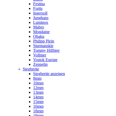
Festina
Fortis
Ingersoll
Junghans
Luminox
Mabro
Mondaine
Obaku
Philipp Plein
Sturmanskie
Tommy Hilfiger
Vollmer
Vostok Europe
Zeppelin
Stegbreite
Stegbreite anzeigen
8mm
10mm
12mm
13mm
14mm
15mm
16mm
18mm
19mm