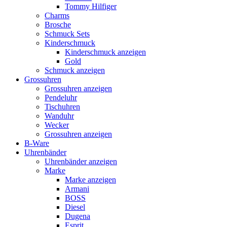
Tommy Hilfiger
Charms
Brosche
Schmuck Sets
Kinderschmuck
Kinderschmuck anzeigen
Gold
Schmuck anzeigen
Grossuhren
Grossuhren anzeigen
Pendeluhr
Tischuhren
Wanduhr
Wecker
Grossuhren anzeigen
B-Ware
Uhrenbänder
Uhrenbänder anzeigen
Marke
Marke anzeigen
Armani
BOSS
Diesel
Dugena
Esprit