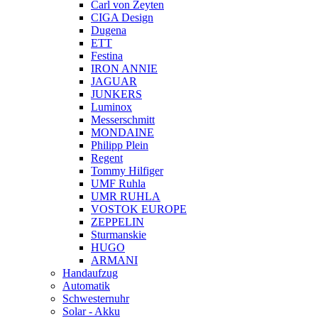
Carl von Zeyten
CIGA Design
Dugena
ETT
Festina
IRON ANNIE
JAGUAR
JUNKERS
Luminox
Messerschmitt
MONDAINE
Philipp Plein
Regent
Tommy Hilfiger
UMF Ruhla
UMR RUHLA
VOSTOK EUROPE
ZEPPELIN
Sturmanskie
HUGO
ARMANI
Handaufzug
Automatik
Schwesternuhr
Solar - Akku