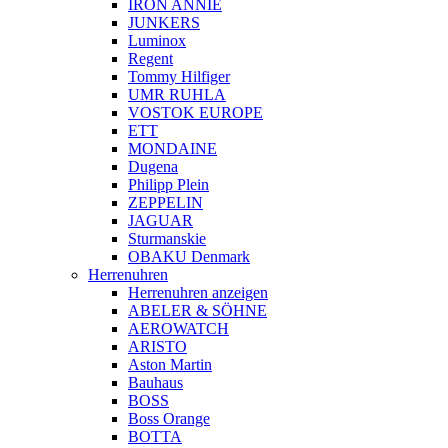
IRON ANNIE
JUNKERS
Luminox
Regent
Tommy Hilfiger
UMR RUHLA
VOSTOK EUROPE
ETT
MONDAINE
Dugena
Philipp Plein
ZEPPELIN
JAGUAR
Sturmanskie
OBAKU Denmark
Herrenuhren
Herrenuhren anzeigen
ABELER & SÖHNE
AEROWATCH
ARISTO
Aston Martin
Bauhaus
BOSS
Boss Orange
BOTTA