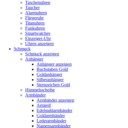
Taschenuhren
Taucher
Alarmuhren
Fliegeruhr
Titanuhren
Funkuhren
Smartwatches
Einzeiger-Uhr
Uhren anzeigen
Schmuck
Schmuck anzeigen
Anhänger
Anhänger anzeigen
Buchstaben Gold
Goldanhänger
Silberanhänger
Sternzeichen Gold
Himmelsscheibe
Armbänder
Armbänder anzeigen
Armreif
Edelstahlarmbänder
Goldarmbänder
Lederarmbänder
Namensarmbänder