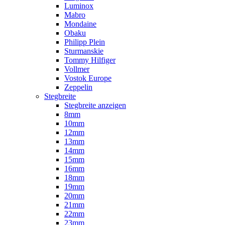
Luminox
Mabro
Mondaine
Obaku
Philipp Plein
Sturmanskie
Tommy Hilfiger
Vollmer
Vostok Europe
Zeppelin
Stegbreite
Stegbreite anzeigen
8mm
10mm
12mm
13mm
14mm
15mm
16mm
18mm
19mm
20mm
21mm
22mm
23mm