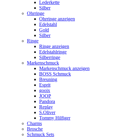
Lederkette
Silber
Ohrringe
Ohrringe anzeigen
Edelstahl
Gold
Silber
Ringe
Ringe anzeigen
Edelstahlringe
Silberringe
Markenschmuck
Markenschmuck anzeigen
BOSS Schmuck
Breuning
Esprit
gooix
JOOP
Pandora
Replay
S.Oliver
Tommy Hilfiger
Charms
Brosche
Schmuck Sets