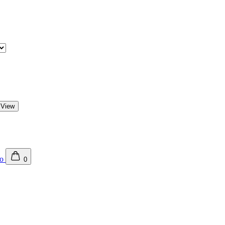
 View
0