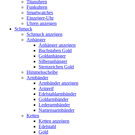
Titanuhren
Funkuhren
Smartwatches
Einzeiger-Uhr
Uhren anzeigen
Schmuck
Schmuck anzeigen
Anhänger
Anhänger anzeigen
Buchstaben Gold
Goldanhänger
Silberanhänger
Sternzeichen Gold
Himmelsscheibe
Armbänder
Armbänder anzeigen
Armreif
Edelstahlarmbänder
Goldarmbänder
Lederarmbänder
Namensarmbänder
Ketten
Ketten anzeigen
Edelstahl
Gold