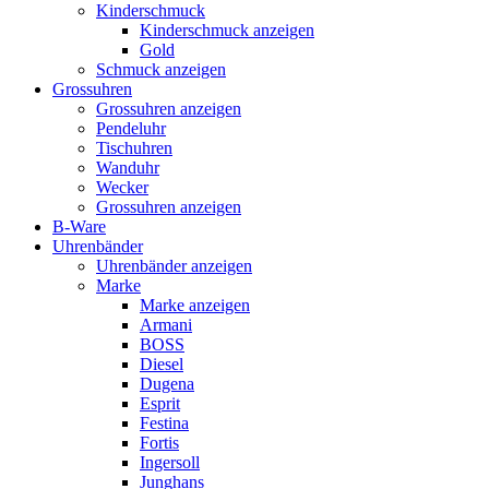
Kinderschmuck
Kinderschmuck anzeigen
Gold
Schmuck anzeigen
Grossuhren
Grossuhren anzeigen
Pendeluhr
Tischuhren
Wanduhr
Wecker
Grossuhren anzeigen
B-Ware
Uhrenbänder
Uhrenbänder anzeigen
Marke
Marke anzeigen
Armani
BOSS
Diesel
Dugena
Esprit
Festina
Fortis
Ingersoll
Junghans