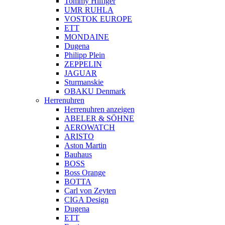
Tommy Hilfiger
UMR RUHLA
VOSTOK EUROPE
ETT
MONDAINE
Dugena
Philipp Plein
ZEPPELIN
JAGUAR
Sturmanskie
OBAKU Denmark
Herrenuhren
Herrenuhren anzeigen
ABELER & SÖHNE
AEROWATCH
ARISTO
Aston Martin
Bauhaus
BOSS
Boss Orange
BOTTA
Carl von Zeyten
CIGA Design
Dugena
ETT