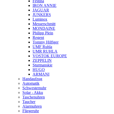
Festina
IRON ANNIE
JAGUAR
JUNKERS
Luminox
Messerschmitt
MONDAINE
Philipp Plein
Regent
Tommy Hilfiger
UMF Ruhla
UMR RUHLA
VOSTOK EUROPE
ZEPPELIN
Sturmanskie
HUGO
ARMANI
Handaufzug
Automatik
Schwesternuhr
Solar - Akku
Taschenuhren
Taucher
Alarmuhren
Fliegeruhr