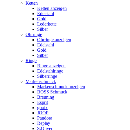
Ketten
Ketten anzeigen
Edelstahl
Gold
Lederkette
Silber
Ohrringe
Ohrringe anzeigen
Edelstahl
Gold
Silber
Ringe
Ringe anzeigen
Edelstahlringe
Silberringe
Markenschmuck
Markenschmuck anzeigen
BOSS Schmuck
Breuning
Esprit
gooix
JOOP
Pandora
Replay
S.Oliver