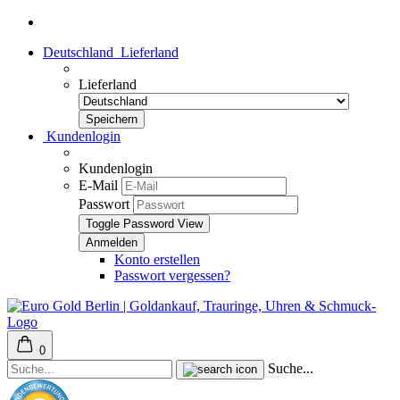
Deutschland
Lieferland
Lieferland
Kundenlogin
Kundenlogin
E-Mail
Passwort
Toggle Password View
Konto erstellen
Passwort vergessen?
0
Suche...