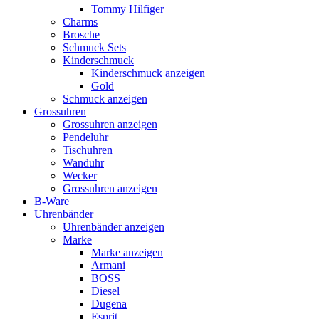
Tommy Hilfiger
Charms
Brosche
Schmuck Sets
Kinderschmuck
Kinderschmuck anzeigen
Gold
Schmuck anzeigen
Grossuhren
Grossuhren anzeigen
Pendeluhr
Tischuhren
Wanduhr
Wecker
Grossuhren anzeigen
B-Ware
Uhrenbänder
Uhrenbänder anzeigen
Marke
Marke anzeigen
Armani
BOSS
Diesel
Dugena
Esprit