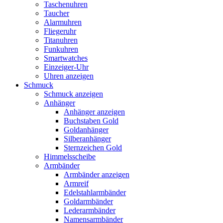
Taschenuhren
Taucher
Alarmuhren
Fliegeruhr
Titanuhren
Funkuhren
Smartwatches
Einzeiger-Uhr
Uhren anzeigen
Schmuck
Schmuck anzeigen
Anhänger
Anhänger anzeigen
Buchstaben Gold
Goldanhänger
Silberanhänger
Sternzeichen Gold
Himmelsscheibe
Armbänder
Armbänder anzeigen
Armreif
Edelstahlarmbänder
Goldarmbänder
Lederarmbänder
Namensarmbänder