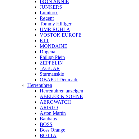
IRON ANNIE
JUNKERS
Luminox
Regent
Tommy Hilfiger
UMR RUHLA
VOSTOK EUROPE
ETT
MONDAINE
Dugena
Philipp Plein
ZEPPELIN
JAGUAR
Sturmanskie
OBAKU Denmark
Herrenuhren
Herrenuhren anzeigen
ABELER & SÖHNE
AEROWATCH
ARISTO
Aston Martin
Bauhaus
BOSS
Boss Orange
BOTTA