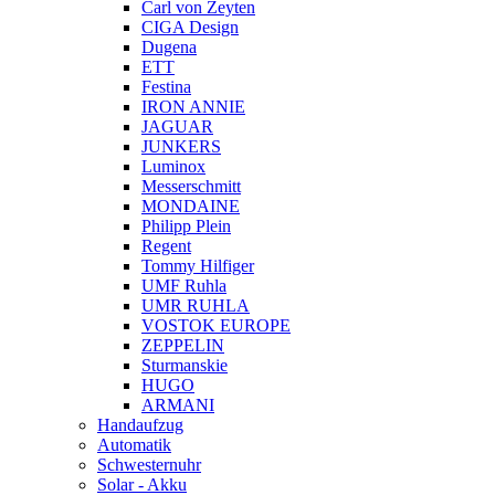
Carl von Zeyten
CIGA Design
Dugena
ETT
Festina
IRON ANNIE
JAGUAR
JUNKERS
Luminox
Messerschmitt
MONDAINE
Philipp Plein
Regent
Tommy Hilfiger
UMF Ruhla
UMR RUHLA
VOSTOK EUROPE
ZEPPELIN
Sturmanskie
HUGO
ARMANI
Handaufzug
Automatik
Schwesternuhr
Solar - Akku