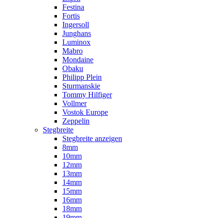
Festina
Fortis
Ingersoll
Junghans
Luminox
Mabro
Mondaine
Obaku
Philipp Plein
Sturmanskie
Tommy Hilfiger
Vollmer
Vostok Europe
Zeppelin
Stegbreite
Stegbreite anzeigen
8mm
10mm
12mm
13mm
14mm
15mm
16mm
18mm
19mm