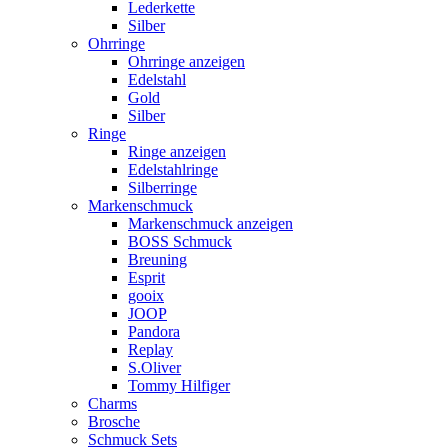
Lederkette
Silber
Ohrringe
Ohrringe anzeigen
Edelstahl
Gold
Silber
Ringe
Ringe anzeigen
Edelstahlringe
Silberringe
Markenschmuck
Markenschmuck anzeigen
BOSS Schmuck
Breuning
Esprit
gooix
JOOP
Pandora
Replay
S.Oliver
Tommy Hilfiger
Charms
Brosche
Schmuck Sets