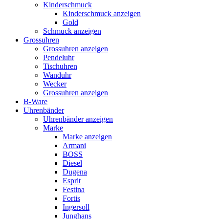
Kinderschmuck
Kinderschmuck anzeigen
Gold
Schmuck anzeigen
Grossuhren
Grossuhren anzeigen
Pendeluhr
Tischuhren
Wanduhr
Wecker
Grossuhren anzeigen
B-Ware
Uhrenbänder
Uhrenbänder anzeigen
Marke
Marke anzeigen
Armani
BOSS
Diesel
Dugena
Esprit
Festina
Fortis
Ingersoll
Junghans