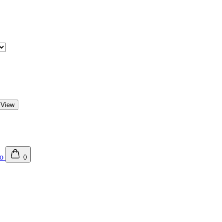
 View
0