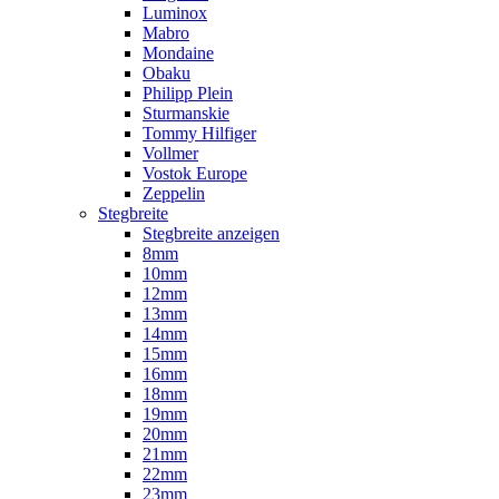
Luminox
Mabro
Mondaine
Obaku
Philipp Plein
Sturmanskie
Tommy Hilfiger
Vollmer
Vostok Europe
Zeppelin
Stegbreite
Stegbreite anzeigen
8mm
10mm
12mm
13mm
14mm
15mm
16mm
18mm
19mm
20mm
21mm
22mm
23mm