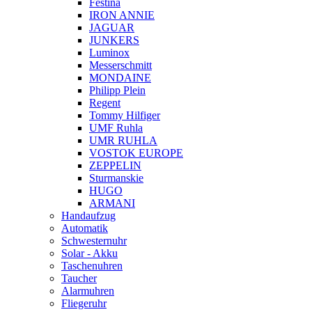
Festina
IRON ANNIE
JAGUAR
JUNKERS
Luminox
Messerschmitt
MONDAINE
Philipp Plein
Regent
Tommy Hilfiger
UMF Ruhla
UMR RUHLA
VOSTOK EUROPE
ZEPPELIN
Sturmanskie
HUGO
ARMANI
Handaufzug
Automatik
Schwesternuhr
Solar - Akku
Taschenuhren
Taucher
Alarmuhren
Fliegeruhr