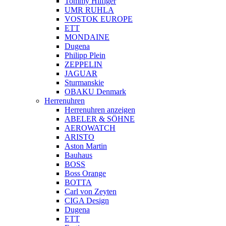
Tommy Hilfiger
UMR RUHLA
VOSTOK EUROPE
ETT
MONDAINE
Dugena
Philipp Plein
ZEPPELIN
JAGUAR
Sturmanskie
OBAKU Denmark
Herrenuhren
Herrenuhren anzeigen
ABELER & SÖHNE
AEROWATCH
ARISTO
Aston Martin
Bauhaus
BOSS
Boss Orange
BOTTA
Carl von Zeyten
CIGA Design
Dugena
ETT