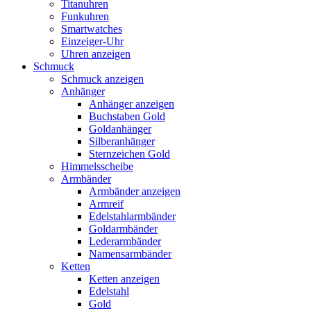
Titanuhren
Funkuhren
Smartwatches
Einzeiger-Uhr
Uhren anzeigen
Schmuck
Schmuck anzeigen
Anhänger
Anhänger anzeigen
Buchstaben Gold
Goldanhänger
Silberanhänger
Sternzeichen Gold
Himmelsscheibe
Armbänder
Armbänder anzeigen
Armreif
Edelstahlarmbänder
Goldarmbänder
Lederarmbänder
Namensarmbänder
Ketten
Ketten anzeigen
Edelstahl
Gold