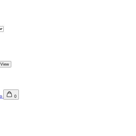
 View
0