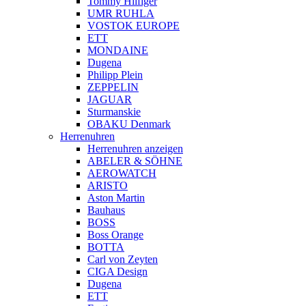
Tommy Hilfiger
UMR RUHLA
VOSTOK EUROPE
ETT
MONDAINE
Dugena
Philipp Plein
ZEPPELIN
JAGUAR
Sturmanskie
OBAKU Denmark
Herrenuhren
Herrenuhren anzeigen
ABELER & SÖHNE
AEROWATCH
ARISTO
Aston Martin
Bauhaus
BOSS
Boss Orange
BOTTA
Carl von Zeyten
CIGA Design
Dugena
ETT