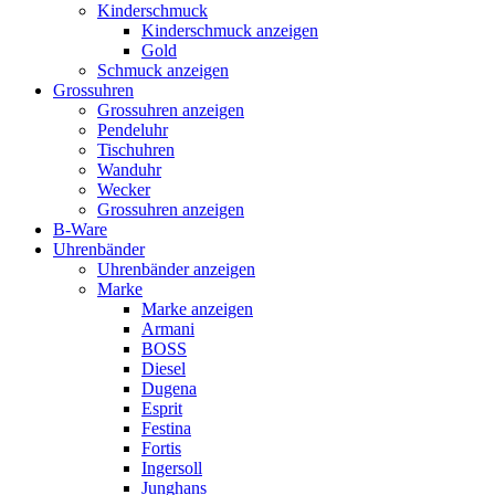
Kinderschmuck
Kinderschmuck anzeigen
Gold
Schmuck anzeigen
Grossuhren
Grossuhren anzeigen
Pendeluhr
Tischuhren
Wanduhr
Wecker
Grossuhren anzeigen
B-Ware
Uhrenbänder
Uhrenbänder anzeigen
Marke
Marke anzeigen
Armani
BOSS
Diesel
Dugena
Esprit
Festina
Fortis
Ingersoll
Junghans