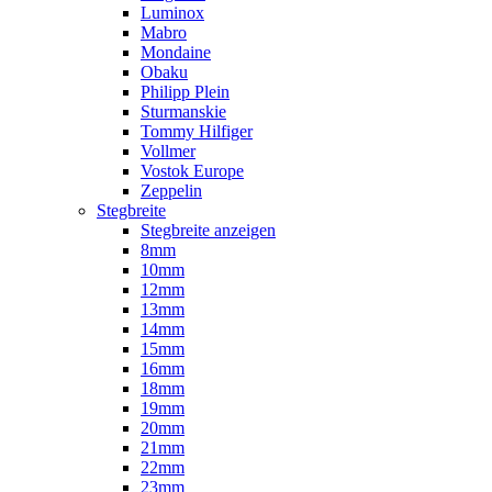
Luminox
Mabro
Mondaine
Obaku
Philipp Plein
Sturmanskie
Tommy Hilfiger
Vollmer
Vostok Europe
Zeppelin
Stegbreite
Stegbreite anzeigen
8mm
10mm
12mm
13mm
14mm
15mm
16mm
18mm
19mm
20mm
21mm
22mm
23mm