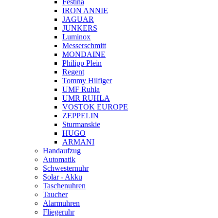
Festina
IRON ANNIE
JAGUAR
JUNKERS
Luminox
Messerschmitt
MONDAINE
Philipp Plein
Regent
Tommy Hilfiger
UMF Ruhla
UMR RUHLA
VOSTOK EUROPE
ZEPPELIN
Sturmanskie
HUGO
ARMANI
Handaufzug
Automatik
Schwesternuhr
Solar - Akku
Taschenuhren
Taucher
Alarmuhren
Fliegeruhr