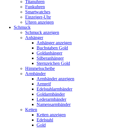
Titanuhren
Funkuhren
Smartwatches
Einzeiger-Uhr
Uhren anzeigen
Schmuck
Schmuck anzeigen
Anhänger
Anhänger anzeigen
Buchstaben Gold
Goldanhänger
Silberanhänger
Sternzeichen Gold
Himmelsscheibe
Armbänder
Armbänder anzeigen
Armreif
Edelstahlarmbänder
Goldarmbänder
Lederarmbänder
Namensarmbänder
Ketten
Ketten anzeigen
Edelstahl
Gold