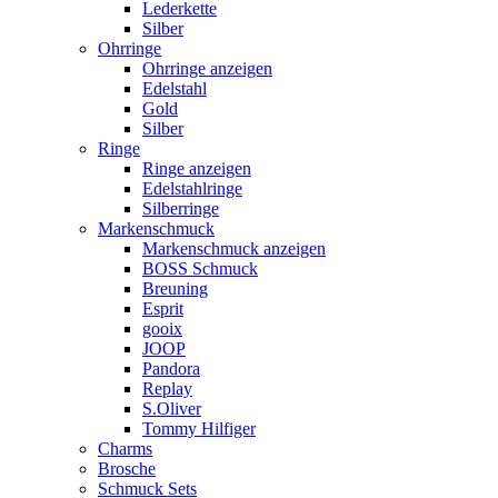
Lederkette
Silber
Ohrringe
Ohrringe anzeigen
Edelstahl
Gold
Silber
Ringe
Ringe anzeigen
Edelstahlringe
Silberringe
Markenschmuck
Markenschmuck anzeigen
BOSS Schmuck
Breuning
Esprit
gooix
JOOP
Pandora
Replay
S.Oliver
Tommy Hilfiger
Charms
Brosche
Schmuck Sets