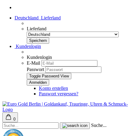
Deutschland
Lieferland
Lieferland
Kundenlogin
Kundenlogin
E-Mail
Passwort
Toggle Password View
Konto erstellen
Passwort vergessen?
0
Suche...