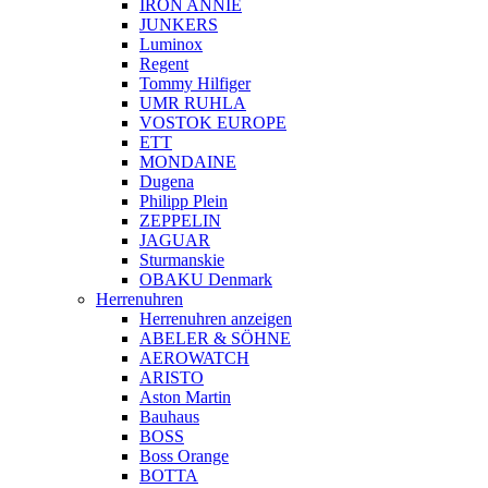
IRON ANNIE
JUNKERS
Luminox
Regent
Tommy Hilfiger
UMR RUHLA
VOSTOK EUROPE
ETT
MONDAINE
Dugena
Philipp Plein
ZEPPELIN
JAGUAR
Sturmanskie
OBAKU Denmark
Herrenuhren
Herrenuhren anzeigen
ABELER & SÖHNE
AEROWATCH
ARISTO
Aston Martin
Bauhaus
BOSS
Boss Orange
BOTTA