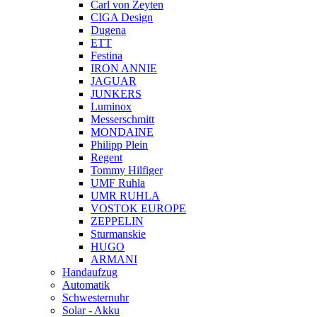
Carl von Zeyten
CIGA Design
Dugena
ETT
Festina
IRON ANNIE
JAGUAR
JUNKERS
Luminox
Messerschmitt
MONDAINE
Philipp Plein
Regent
Tommy Hilfiger
UMF Ruhla
UMR RUHLA
VOSTOK EUROPE
ZEPPELIN
Sturmanskie
HUGO
ARMANI
Handaufzug
Automatik
Schwesternuhr
Solar - Akku