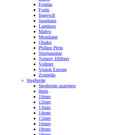
Festina
Fortis
Ingersoll
Junghans
Luminox
Mabro
Mondaine
Obaku
Philipp Plein
Sturmanskie
Tommy Hilfiger
Vollmer
Vostok Europe
Zeppelin
Stegbreite
Stegbreite anzeigen
8mm
10mm
12mm
13mm
14mm
15mm
16mm
18mm
19mm