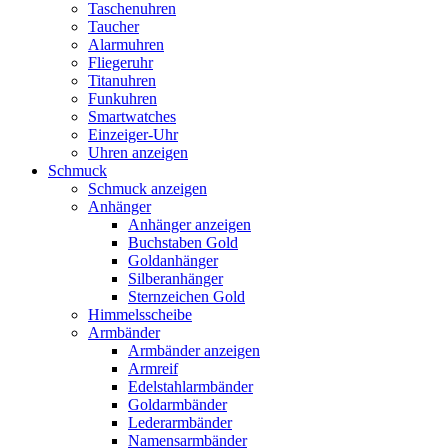
Taschenuhren
Taucher
Alarmuhren
Fliegeruhr
Titanuhren
Funkuhren
Smartwatches
Einzeiger-Uhr
Uhren anzeigen
Schmuck
Schmuck anzeigen
Anhänger
Anhänger anzeigen
Buchstaben Gold
Goldanhänger
Silberanhänger
Sternzeichen Gold
Himmelsscheibe
Armbänder
Armbänder anzeigen
Armreif
Edelstahlarmbänder
Goldarmbänder
Lederarmbänder
Namensarmbänder