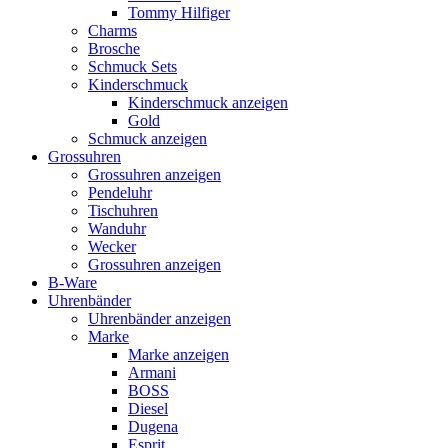
Tommy Hilfiger
Charms
Brosche
Schmuck Sets
Kinderschmuck
Kinderschmuck anzeigen
Gold
Schmuck anzeigen
Grossuhren
Grossuhren anzeigen
Pendeluhr
Tischuhren
Wanduhr
Wecker
Grossuhren anzeigen
B-Ware
Uhrenbänder
Uhrenbänder anzeigen
Marke
Marke anzeigen
Armani
BOSS
Diesel
Dugena
Esprit