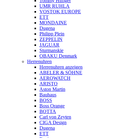
Tommy Hilfiger
UMR RUHLA
VOSTOK EUROPE
ETT
MONDAINE
Dugena
Philipp Plein
ZEPPELIN
JAGUAR
Sturmanskie
OBAKU Denmark
Herrenuhren
Herrenuhren anzeigen
ABELER & SÖHNE
AEROWATCH
ARISTO
Aston Martin
Bauhaus
BOSS
Boss Orange
BOTTA
Carl von Zeyten
CIGA Design
Dugena
ETT