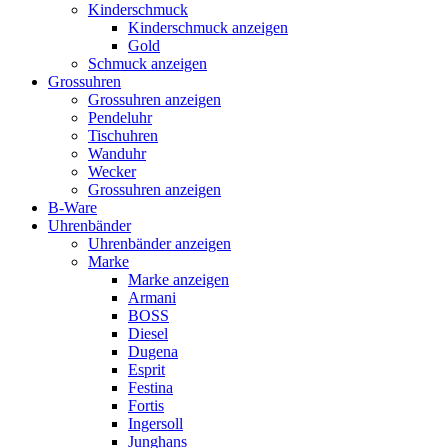
Kinderschmuck
Kinderschmuck anzeigen
Gold
Schmuck anzeigen
Grossuhren
Grossuhren anzeigen
Pendeluhr
Tischuhren
Wanduhr
Wecker
Grossuhren anzeigen
B-Ware
Uhrenbänder
Uhrenbänder anzeigen
Marke
Marke anzeigen
Armani
BOSS
Diesel
Dugena
Esprit
Festina
Fortis
Ingersoll
Junghans