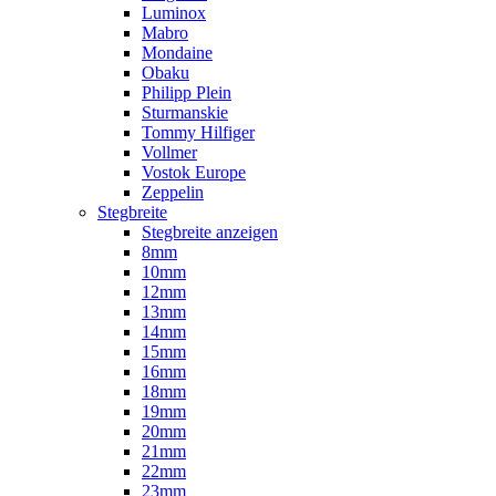
Luminox
Mabro
Mondaine
Obaku
Philipp Plein
Sturmanskie
Tommy Hilfiger
Vollmer
Vostok Europe
Zeppelin
Stegbreite
Stegbreite anzeigen
8mm
10mm
12mm
13mm
14mm
15mm
16mm
18mm
19mm
20mm
21mm
22mm
23mm