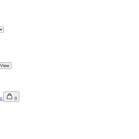
 View
0