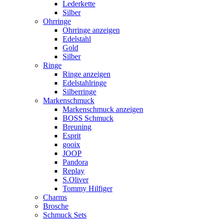
Lederkette
Silber
Ohrringe
Ohrringe anzeigen
Edelstahl
Gold
Silber
Ringe
Ringe anzeigen
Edelstahlringe
Silberringe
Markenschmuck
Markenschmuck anzeigen
BOSS Schmuck
Breuning
Esprit
gooix
JOOP
Pandora
Replay
S.Oliver
Tommy Hilfiger
Charms
Brosche
Schmuck Sets