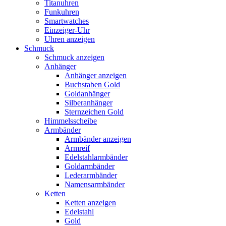
Titanuhren
Funkuhren
Smartwatches
Einzeiger-Uhr
Uhren anzeigen
Schmuck
Schmuck anzeigen
Anhänger
Anhänger anzeigen
Buchstaben Gold
Goldanhänger
Silberanhänger
Sternzeichen Gold
Himmelsscheibe
Armbänder
Armbänder anzeigen
Armreif
Edelstahlarmbänder
Goldarmbänder
Lederarmbänder
Namensarmbänder
Ketten
Ketten anzeigen
Edelstahl
Gold