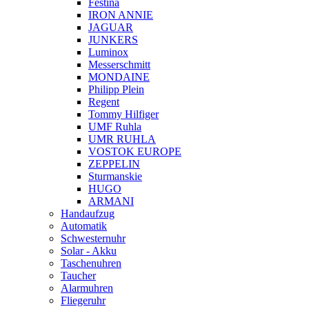
Festina
IRON ANNIE
JAGUAR
JUNKERS
Luminox
Messerschmitt
MONDAINE
Philipp Plein
Regent
Tommy Hilfiger
UMF Ruhla
UMR RUHLA
VOSTOK EUROPE
ZEPPELIN
Sturmanskie
HUGO
ARMANI
Handaufzug
Automatik
Schwesternuhr
Solar - Akku
Taschenuhren
Taucher
Alarmuhren
Fliegeruhr