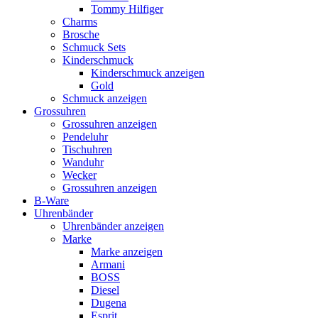
Tommy Hilfiger
Charms
Brosche
Schmuck Sets
Kinderschmuck
Kinderschmuck anzeigen
Gold
Schmuck anzeigen
Grossuhren
Grossuhren anzeigen
Pendeluhr
Tischuhren
Wanduhr
Wecker
Grossuhren anzeigen
B-Ware
Uhrenbänder
Uhrenbänder anzeigen
Marke
Marke anzeigen
Armani
BOSS
Diesel
Dugena
Esprit