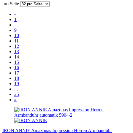
pro Seite
«
1
...
9
10
11
12
13
14
15
16
17
18
19
...
25
»
IRON ANNIE Amazonas Impression Herren Armbanduhr