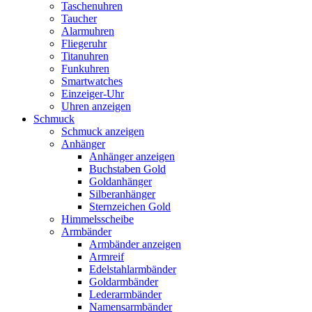
Taschenuhren
Taucher
Alarmuhren
Fliegeruhr
Titanuhren
Funkuhren
Smartwatches
Einzeiger-Uhr
Uhren anzeigen
Schmuck
Schmuck anzeigen
Anhänger
Anhänger anzeigen
Buchstaben Gold
Goldanhänger
Silberanhänger
Sternzeichen Gold
Himmelsscheibe
Armbänder
Armbänder anzeigen
Armreif
Edelstahlarmbänder
Goldarmbänder
Lederarmbänder
Namensarmbänder