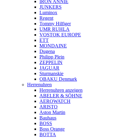
IRON ANNIE
JUNKERS
Luminox
Regent
Tommy Hilfiger
UMR RUHLA
VOSTOK EUROPE
ETT
MONDAINE
Dugena
Philipp Plein
ZEPPELIN
JAGUAR
Sturmanskie
OBAKU Denmark
Herrenuhren
Herrenuhren anzeigen
ABELER & SÖHNE
AEROWATCH
ARISTO
Aston Martin
Bauhaus
BOSS
Boss Orange
BOTTA