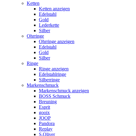
Ketten
Ketten anzeigen
Edelstahl
Gold
Lederkette
Silber
Ohrringe
Ohrringe anzeigen
Edelstahl
Gold
Silber
Ringe
Ringe anzeigen
Edelstahlringe
Silberringe
Markenschmuck
Markenschmuck anzeigen
BOSS Schmuck
Breuning
Esprit
gooix
JOOP
Pandora
Replay
S.Oliver