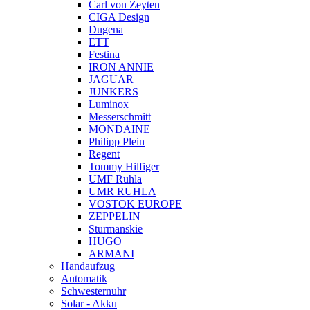
Carl von Zeyten
CIGA Design
Dugena
ETT
Festina
IRON ANNIE
JAGUAR
JUNKERS
Luminox
Messerschmitt
MONDAINE
Philipp Plein
Regent
Tommy Hilfiger
UMF Ruhla
UMR RUHLA
VOSTOK EUROPE
ZEPPELIN
Sturmanskie
HUGO
ARMANI
Handaufzug
Automatik
Schwesternuhr
Solar - Akku