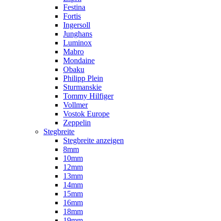
Festina
Fortis
Ingersoll
Junghans
Luminox
Mabro
Mondaine
Obaku
Philipp Plein
Sturmanskie
Tommy Hilfiger
Vollmer
Vostok Europe
Zeppelin
Stegbreite
Stegbreite anzeigen
8mm
10mm
12mm
13mm
14mm
15mm
16mm
18mm
19mm