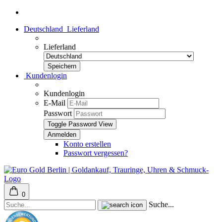
Deutschland
Lieferland
Lieferland
Kundenlogin
Kundenlogin
E-Mail
Passwort
Toggle Password View
Konto erstellen
Passwort vergessen?
0
Suche...