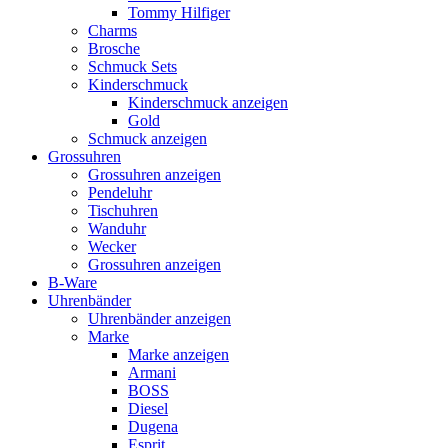
Tommy Hilfiger
Charms
Brosche
Schmuck Sets
Kinderschmuck
Kinderschmuck anzeigen
Gold
Schmuck anzeigen
Grossuhren
Grossuhren anzeigen
Pendeluhr
Tischuhren
Wanduhr
Wecker
Grossuhren anzeigen
B-Ware
Uhrenbänder
Uhrenbänder anzeigen
Marke
Marke anzeigen
Armani
BOSS
Diesel
Dugena
Esprit