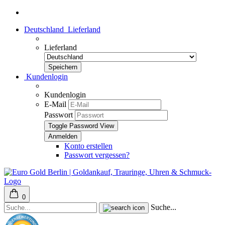
Deutschland
Lieferland
Lieferland
Kundenlogin
Kundenlogin
E-Mail
Passwort
Toggle Password View
Konto erstellen
Passwort vergessen?
0
Suche...