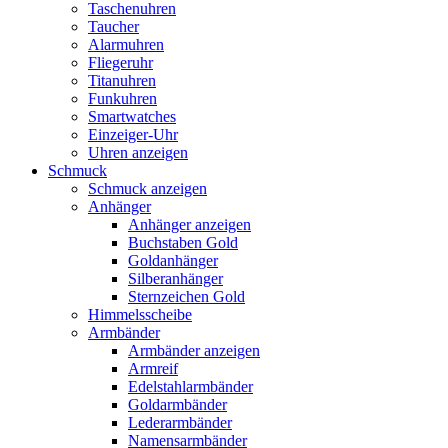
Taschenuhren
Taucher
Alarmuhren
Fliegeruhr
Titanuhren
Funkuhren
Smartwatches
Einzeiger-Uhr
Uhren anzeigen
Schmuck
Schmuck anzeigen
Anhänger
Anhänger anzeigen
Buchstaben Gold
Goldanhänger
Silberanhänger
Sternzeichen Gold
Himmelsscheibe
Armbänder
Armbänder anzeigen
Armreif
Edelstahlarmbänder
Goldarmbänder
Lederarmbänder
Namensarmbänder