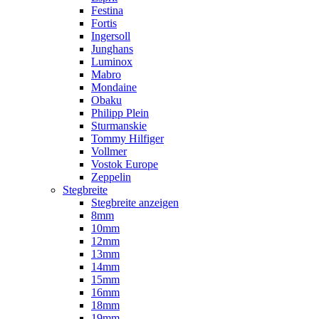
Festina
Fortis
Ingersoll
Junghans
Luminox
Mabro
Mondaine
Obaku
Philipp Plein
Sturmanskie
Tommy Hilfiger
Vollmer
Vostok Europe
Zeppelin
Stegbreite
Stegbreite anzeigen
8mm
10mm
12mm
13mm
14mm
15mm
16mm
18mm
19mm