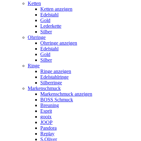
Ketten
Ketten anzeigen
Edelstahl
Gold
Lederkette
Silber
Ohrringe
Ohrringe anzeigen
Edelstahl
Gold
Silber
Ringe
Ringe anzeigen
Edelstahlringe
Silberringe
Markenschmuck
Markenschmuck anzeigen
BOSS Schmuck
Breuning
Esprit
gooix
JOOP
Pandora
Replay
S.Oliver