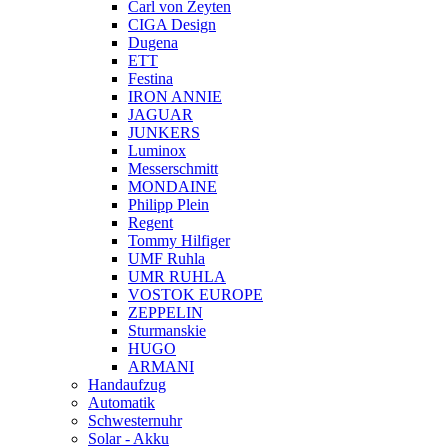
Carl von Zeyten
CIGA Design
Dugena
ETT
Festina
IRON ANNIE
JAGUAR
JUNKERS
Luminox
Messerschmitt
MONDAINE
Philipp Plein
Regent
Tommy Hilfiger
UMF Ruhla
UMR RUHLA
VOSTOK EUROPE
ZEPPELIN
Sturmanskie
HUGO
ARMANI
Handaufzug
Automatik
Schwesternuhr
Solar - Akku