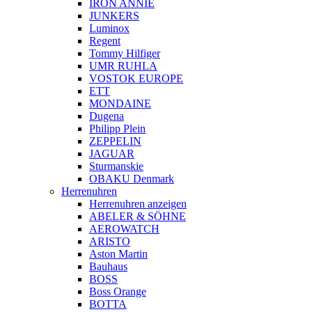
IRON ANNIE
JUNKERS
Luminox
Regent
Tommy Hilfiger
UMR RUHLA
VOSTOK EUROPE
ETT
MONDAINE
Dugena
Philipp Plein
ZEPPELIN
JAGUAR
Sturmanskie
OBAKU Denmark
Herrenuhren
Herrenuhren anzeigen
ABELER & SÖHNE
AEROWATCH
ARISTO
Aston Martin
Bauhaus
BOSS
Boss Orange
BOTTA