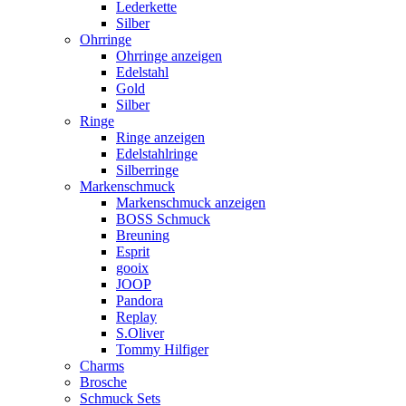
Lederkette
Silber
Ohrringe
Ohrringe anzeigen
Edelstahl
Gold
Silber
Ringe
Ringe anzeigen
Edelstahlringe
Silberringe
Markenschmuck
Markenschmuck anzeigen
BOSS Schmuck
Breuning
Esprit
gooix
JOOP
Pandora
Replay
S.Oliver
Tommy Hilfiger
Charms
Brosche
Schmuck Sets