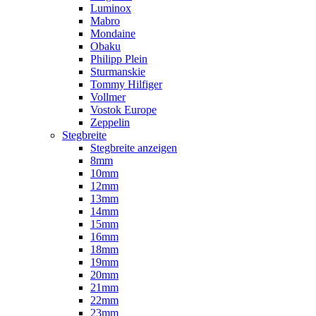
Luminox
Mabro
Mondaine
Obaku
Philipp Plein
Sturmanskie
Tommy Hilfiger
Vollmer
Vostok Europe
Zeppelin
Stegbreite
Stegbreite anzeigen
8mm
10mm
12mm
13mm
14mm
15mm
16mm
18mm
19mm
20mm
21mm
22mm
23mm