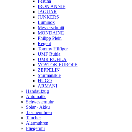
Festina
IRON ANNIE
JAGUAR
JUNKERS
Luminox
Messerschmitt
MONDAINE
Philipp Plein
Regent
Tommy Hilfiger
UMF Ruhla
UMR RUHLA
VOSTOK EUROPE
ZEPPELIN
Sturmanskie
HUGO
ARMANI
Handaufzug
Automatik
Schwesternuhr
Solar - Akku
Taschenuhren
Taucher
Alarmuhren
Fliegeruhr