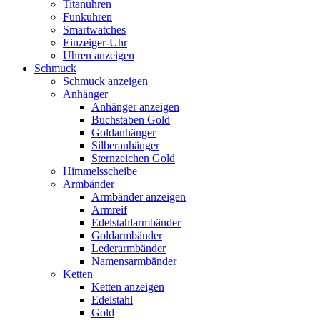
Titanuhren
Funkuhren
Smartwatches
Einzeiger-Uhr
Uhren anzeigen
Schmuck
Schmuck anzeigen
Anhänger
Anhänger anzeigen
Buchstaben Gold
Goldanhänger
Silberanhänger
Sternzeichen Gold
Himmelsscheibe
Armbänder
Armbänder anzeigen
Armreif
Edelstahlarmbänder
Goldarmbänder
Lederarmbänder
Namensarmbänder
Ketten
Ketten anzeigen
Edelstahl
Gold