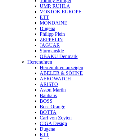
Tommy Hilfiger
UMR RUHLA
VOSTOK EUROPE
ETT
MONDAINE
Dugena
Philipp Plein
ZEPPELIN
JAGUAR
Sturmanskie
OBAKU Denmark
Herrenuhren
Herrenuhren anzeigen
ABELER & SÖHNE
AEROWATCH
ARISTO
Aston Martin
Bauhaus
BOSS
Boss Orange
BOTTA
Carl von Zeyten
CIGA Design
Dugena
ETT