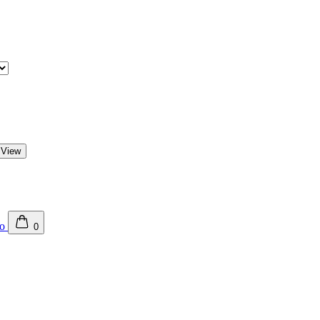
 View
0