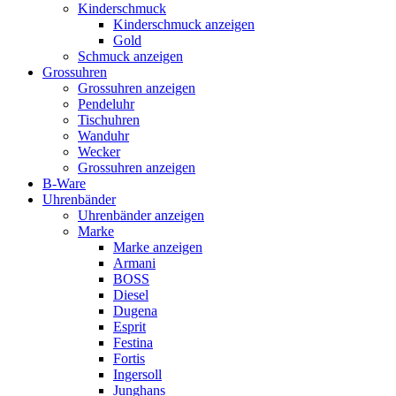
Kinderschmuck
Kinderschmuck anzeigen
Gold
Schmuck anzeigen
Grossuhren
Grossuhren anzeigen
Pendeluhr
Tischuhren
Wanduhr
Wecker
Grossuhren anzeigen
B-Ware
Uhrenbänder
Uhrenbänder anzeigen
Marke
Marke anzeigen
Armani
BOSS
Diesel
Dugena
Esprit
Festina
Fortis
Ingersoll
Junghans