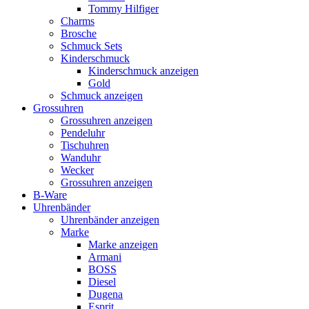
Tommy Hilfiger
Charms
Brosche
Schmuck Sets
Kinderschmuck
Kinderschmuck anzeigen
Gold
Schmuck anzeigen
Grossuhren
Grossuhren anzeigen
Pendeluhr
Tischuhren
Wanduhr
Wecker
Grossuhren anzeigen
B-Ware
Uhrenbänder
Uhrenbänder anzeigen
Marke
Marke anzeigen
Armani
BOSS
Diesel
Dugena
Esprit