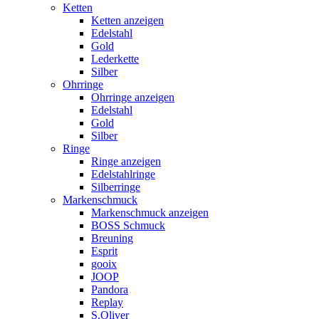
Ketten
Ketten anzeigen
Edelstahl
Gold
Lederkette
Silber
Ohrringe
Ohrringe anzeigen
Edelstahl
Gold
Silber
Ringe
Ringe anzeigen
Edelstahlringe
Silberringe
Markenschmuck
Markenschmuck anzeigen
BOSS Schmuck
Breuning
Esprit
gooix
JOOP
Pandora
Replay
S.Oliver