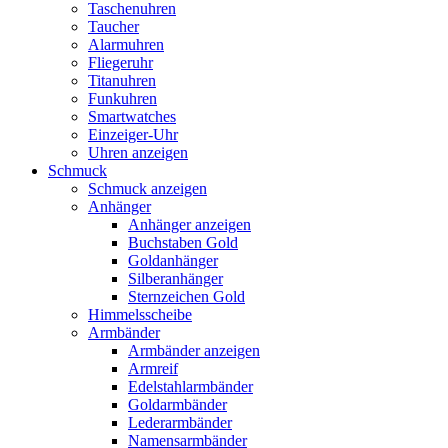
Taschenuhren
Taucher
Alarmuhren
Fliegeruhr
Titanuhren
Funkuhren
Smartwatches
Einzeiger-Uhr
Uhren anzeigen
Schmuck
Schmuck anzeigen
Anhänger
Anhänger anzeigen
Buchstaben Gold
Goldanhänger
Silberanhänger
Sternzeichen Gold
Himmelsscheibe
Armbänder
Armbänder anzeigen
Armreif
Edelstahlarmbänder
Goldarmbänder
Lederarmbänder
Namensarmbänder