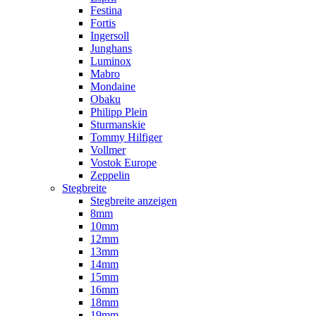
Festina
Fortis
Ingersoll
Junghans
Luminox
Mabro
Mondaine
Obaku
Philipp Plein
Sturmanskie
Tommy Hilfiger
Vollmer
Vostok Europe
Zeppelin
Stegbreite
Stegbreite anzeigen
8mm
10mm
12mm
13mm
14mm
15mm
16mm
18mm
19mm