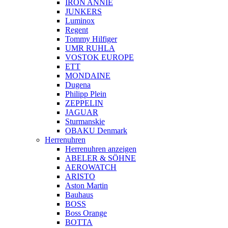
IRON ANNIE
JUNKERS
Luminox
Regent
Tommy Hilfiger
UMR RUHLA
VOSTOK EUROPE
ETT
MONDAINE
Dugena
Philipp Plein
ZEPPELIN
JAGUAR
Sturmanskie
OBAKU Denmark
Herrenuhren
Herrenuhren anzeigen
ABELER & SÖHNE
AEROWATCH
ARISTO
Aston Martin
Bauhaus
BOSS
Boss Orange
BOTTA