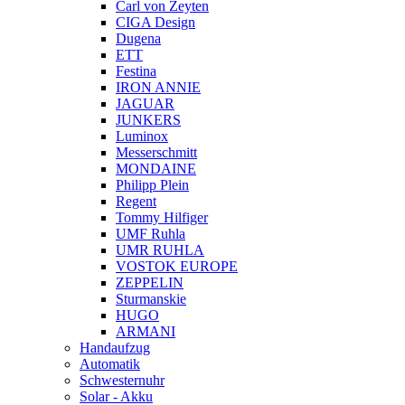
Carl von Zeyten
CIGA Design
Dugena
ETT
Festina
IRON ANNIE
JAGUAR
JUNKERS
Luminox
Messerschmitt
MONDAINE
Philipp Plein
Regent
Tommy Hilfiger
UMF Ruhla
UMR RUHLA
VOSTOK EUROPE
ZEPPELIN
Sturmanskie
HUGO
ARMANI
Handaufzug
Automatik
Schwesternuhr
Solar - Akku