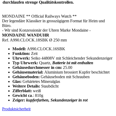
durchlaufen strenge Qualitätskontrollen.
MONDAINE ** Official Railways Watch **
Der legendäre Klassiker in grosszügigem Format für Heim und
Büro
.
-
Wir sind Konzessionär der Uhren Marke Mondaine
-
MONDAINE
WANDUHR
Ref. A990.CLOCK.18SBK Ø 250 mm
Modell:
A990.CLOCK.16SBK
Funktion:
Zeit
Uhrwerk:
Seiko 44808V mit Schleichender Sekundenzeiger
Typ Uhrwerk:
Quartz,
Batterie ist mit enthalten
Gehäusedurchmesser in cm:
25.00
Gehäusematerial:
Aluminium brossiert Kupfer beschichtet
Gehäuseboden:
Gehäuseboden mit Schrauben
Glas:
Gehärtetes Mineralglas
Weitere Details:
Staubdicht
Zifferblatt:
weiß
Gewicht ca
.: 810g
Zeiger:
kupferfarben, Sekundenzeiger in rot
Produktsicherheit