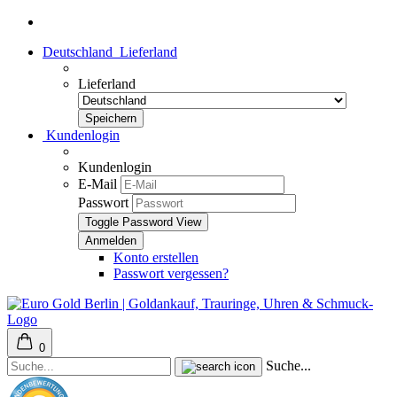
Deutschland
Lieferland
Lieferland
Kundenlogin
Kundenlogin
E-Mail
Passwort
Toggle Password View
Konto erstellen
Passwort vergessen?
0
Suche...