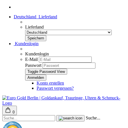
Deutschland
Lieferland
Lieferland
Kundenlogin
Kundenlogin
E-Mail
Passwort
Toggle Password View
Konto erstellen
Passwort vergessen?
0
Suche...