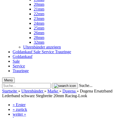
20mm
21mm
22mm
23mm
24mm
25mm
26mm
28mm
32mm
Uhrenbänder anzeigen
Goldankauf
Sale
Service
Trauringe
Goldankauf
Sale
Service
Trauringe
Menü
Suche...
Startseite
»
Uhrenbänder
»
Marke
»
Dugena
»
Dugena Ersatzband
Lederband schwarz Stegbreite 20mm Racing-Look
« Erster
« zurück
weiter »