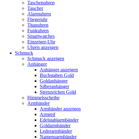
Taschenuhren
Taucher
Alarmuhren
Fliegeruhr
Titanuhren
Funkuhren
Smartwatches
Einzeiger-Uhr
Uhren anzeigen
Schmuck
Schmuck anzeigen
Anhänger
Anhänger anzeigen
Buchstaben Gold
Goldanhänger
Silberanhänger
Sternzeichen Gold
Himmelsscheibe
Armbänder
Armbänder anzeigen
Armreif
Edelstahlarmbänder
Goldarmbänder
Lederarmbänder
Namensarmbänder