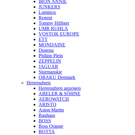
IRON ANNIE
JUNKERS
Luminox
Regent
Tommy Hilfiger
UMR RUHLA
VOSTOK EUROPE
ETT
MONDAINE
Dugena
Philipp Plein
ZEPPELIN
JAGUAR
Sturmanskie
OBAKU Denmark
Herrenuhren
Herrenuhren anzeigen
ABELER & SÖHNE
AEROWATCH
ARISTO
Aston Martin
Bauhaus
BOSS
Boss Orange
BOTTA