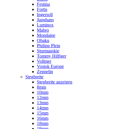
Festina
Fortis
Ingersoll
Junghans
Luminox
Mabro
Mondaine
Obaku
Philipp Plein
Sturmanskie
Tommy Hilfiger
Vollmer
Vostok Europe
Zeppelin
Stegbreite
Stegbreite anzeigen
8mm
10mm
12mm
13mm
14mm
15mm
16mm
18mm
19mm