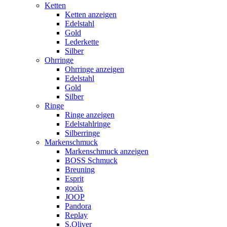
Ketten
Ketten anzeigen
Edelstahl
Gold
Lederkette
Silber
Ohrringe
Ohrringe anzeigen
Edelstahl
Gold
Silber
Ringe
Ringe anzeigen
Edelstahlringe
Silberringe
Markenschmuck
Markenschmuck anzeigen
BOSS Schmuck
Breuning
Esprit
gooix
JOOP
Pandora
Replay
S.Oliver