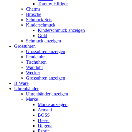
Tommy Hilfiger
Charms
Brosche
Schmuck Sets
Kinderschmuck
Kinderschmuck anzeigen
Gold
Schmuck anzeigen
Grossuhren
Grossuhren anzeigen
Pendeluhr
Tischuhren
Wanduhr
Wecker
Grossuhren anzeigen
B-Ware
Uhrenbänder
Uhrenbänder anzeigen
Marke
Marke anzeigen
Armani
BOSS
Diesel
Dugena
Esprit