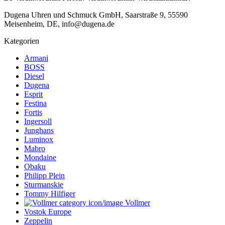
Dugena Uhren und Schmuck GmbH, Saarstraße 9, 55590
Meisenheim, DE, info@dugena.de
Kategorien
Armani
BOSS
Diesel
Dugena
Esprit
Festina
Fortis
Ingersoll
Junghans
Luminox
Mabro
Mondaine
Obaku
Philipp Plein
Sturmanskie
Tommy Hilfiger
Vollmer
Vostok Europe
Zeppelin