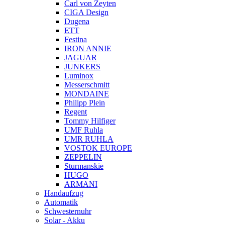
Carl von Zeyten
CIGA Design
Dugena
ETT
Festina
IRON ANNIE
JAGUAR
JUNKERS
Luminox
Messerschmitt
MONDAINE
Philipp Plein
Regent
Tommy Hilfiger
UMF Ruhla
UMR RUHLA
VOSTOK EUROPE
ZEPPELIN
Sturmanskie
HUGO
ARMANI
Handaufzug
Automatik
Schwesternuhr
Solar - Akku