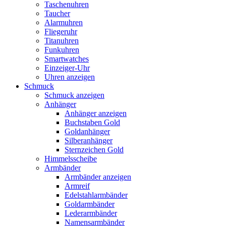
Taschenuhren
Taucher
Alarmuhren
Fliegeruhr
Titanuhren
Funkuhren
Smartwatches
Einzeiger-Uhr
Uhren anzeigen
Schmuck
Schmuck anzeigen
Anhänger
Anhänger anzeigen
Buchstaben Gold
Goldanhänger
Silberanhänger
Sternzeichen Gold
Himmelsscheibe
Armbänder
Armbänder anzeigen
Armreif
Edelstahlarmbänder
Goldarmbänder
Lederarmbänder
Namensarmbänder