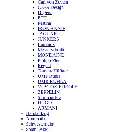
Carl von Zeyten
CIGA Design
Dugena
ETT
Festina
IRON ANNIE
JAGUAR
JUNKERS
Luminox
Messerschmitt
MONDAINE
Philipp Plein
Regent
Tommy Hilfiger
UMF Ruhla
UMR RUHLA
VOSTOK EUROPE
ZEPPELIN
Sturmanskie
HUGO
ARMANI
Handaufzug
Automatik
Schwesternuhr
Solar - Akku