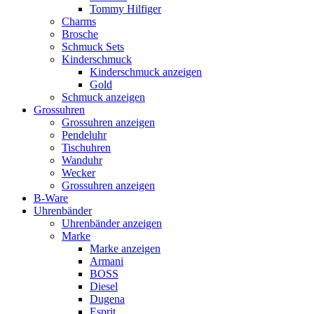
Tommy Hilfiger
Charms
Brosche
Schmuck Sets
Kinderschmuck
Kinderschmuck anzeigen
Gold
Schmuck anzeigen
Grossuhren
Grossuhren anzeigen
Pendeluhr
Tischuhren
Wanduhr
Wecker
Grossuhren anzeigen
B-Ware
Uhrenbänder
Uhrenbänder anzeigen
Marke
Marke anzeigen
Armani
BOSS
Diesel
Dugena
Esprit