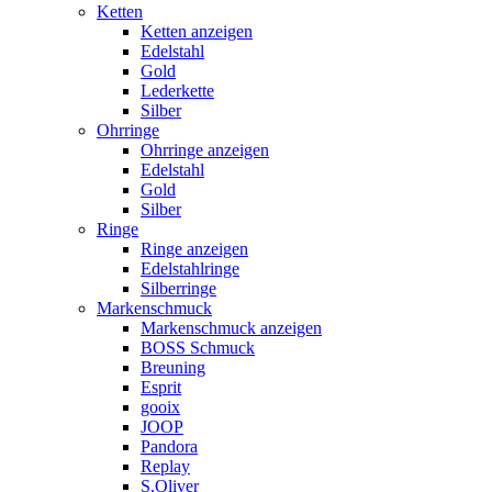
Ketten
Ketten anzeigen
Edelstahl
Gold
Lederkette
Silber
Ohrringe
Ohrringe anzeigen
Edelstahl
Gold
Silber
Ringe
Ringe anzeigen
Edelstahlringe
Silberringe
Markenschmuck
Markenschmuck anzeigen
BOSS Schmuck
Breuning
Esprit
gooix
JOOP
Pandora
Replay
S.Oliver