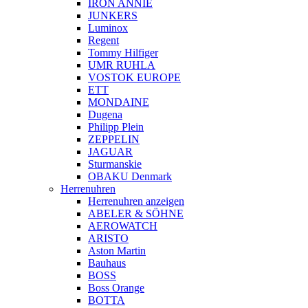
IRON ANNIE
JUNKERS
Luminox
Regent
Tommy Hilfiger
UMR RUHLA
VOSTOK EUROPE
ETT
MONDAINE
Dugena
Philipp Plein
ZEPPELIN
JAGUAR
Sturmanskie
OBAKU Denmark
Herrenuhren
Herrenuhren anzeigen
ABELER & SÖHNE
AEROWATCH
ARISTO
Aston Martin
Bauhaus
BOSS
Boss Orange
BOTTA