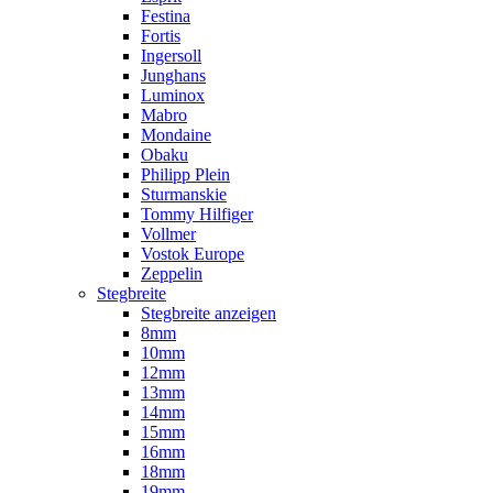
Festina
Fortis
Ingersoll
Junghans
Luminox
Mabro
Mondaine
Obaku
Philipp Plein
Sturmanskie
Tommy Hilfiger
Vollmer
Vostok Europe
Zeppelin
Stegbreite
Stegbreite anzeigen
8mm
10mm
12mm
13mm
14mm
15mm
16mm
18mm
19mm