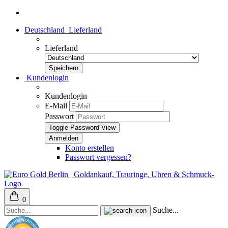
Deutschland
Lieferland
Lieferland
Kundenlogin
Kundenlogin
E-Mail
Passwort
Toggle Password View
Konto erstellen
Passwort vergessen?
0
Suche...