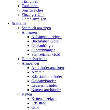
Titanuhren
Funkuhren
Smartwatches
Einzeiger-Uhr
Uhren anzeigen
Schmuck
Schmuck anzeigen
Anhänger
Anhänger anzeigen
Buchstaben Gold
Goldanhänger
Silberanhänger
Sternzeichen Gold
Himmelsscheibe
Armbänder
Armbänder anzeigen
Armreif
Edelstahlarmbänder
Goldarmbänder
Lederarmbänder
Namensarmbänder
Ketten
Ketten anzeigen
Edelstahl
Gold