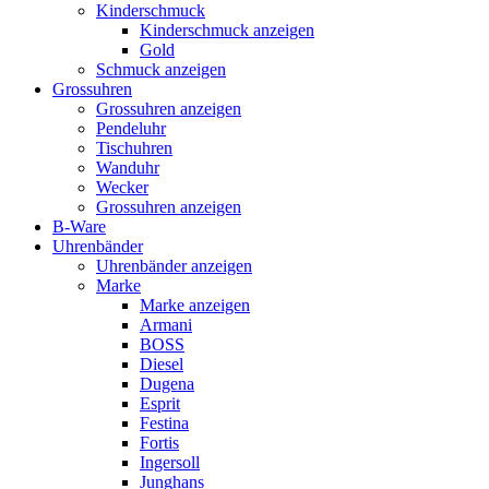
Kinderschmuck
Kinderschmuck anzeigen
Gold
Schmuck anzeigen
Grossuhren
Grossuhren anzeigen
Pendeluhr
Tischuhren
Wanduhr
Wecker
Grossuhren anzeigen
B-Ware
Uhrenbänder
Uhrenbänder anzeigen
Marke
Marke anzeigen
Armani
BOSS
Diesel
Dugena
Esprit
Festina
Fortis
Ingersoll
Junghans