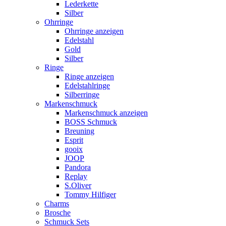
Lederkette
Silber
Ohrringe
Ohrringe anzeigen
Edelstahl
Gold
Silber
Ringe
Ringe anzeigen
Edelstahlringe
Silberringe
Markenschmuck
Markenschmuck anzeigen
BOSS Schmuck
Breuning
Esprit
gooix
JOOP
Pandora
Replay
S.Oliver
Tommy Hilfiger
Charms
Brosche
Schmuck Sets