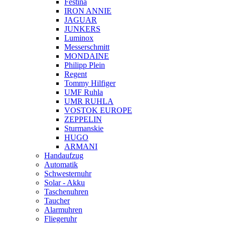
Festina
IRON ANNIE
JAGUAR
JUNKERS
Luminox
Messerschmitt
MONDAINE
Philipp Plein
Regent
Tommy Hilfiger
UMF Ruhla
UMR RUHLA
VOSTOK EUROPE
ZEPPELIN
Sturmanskie
HUGO
ARMANI
Handaufzug
Automatik
Schwesternuhr
Solar - Akku
Taschenuhren
Taucher
Alarmuhren
Fliegeruhr