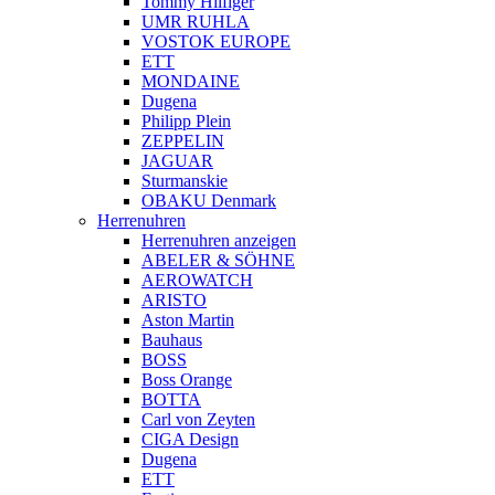
Tommy Hilfiger
UMR RUHLA
VOSTOK EUROPE
ETT
MONDAINE
Dugena
Philipp Plein
ZEPPELIN
JAGUAR
Sturmanskie
OBAKU Denmark
Herrenuhren
Herrenuhren anzeigen
ABELER & SÖHNE
AEROWATCH
ARISTO
Aston Martin
Bauhaus
BOSS
Boss Orange
BOTTA
Carl von Zeyten
CIGA Design
Dugena
ETT