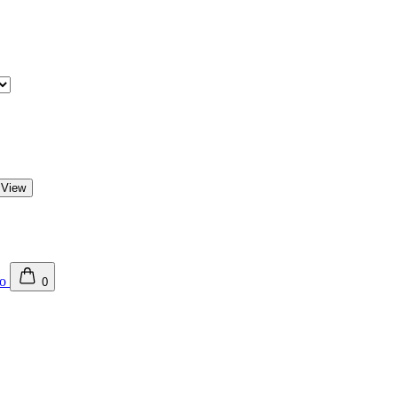
 View
0