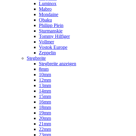
Luminox
Mabro
Mondaine
Obaku
Philipp Plein
Sturmanskie
Tommy Hilfiger
Vollmer
Vostok Europe
Zeppelin
Stegbreite
Stegbreite anzeigen
8mm
10mm
12mm
13mm
14mm
15mm
16mm
18mm
19mm
20mm
21mm
22mm
23mm